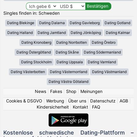
Singles finden in: Schweden
Dating Blekinge
Dating Dalarna
Dating Gavleborg
Dating Gotland
Dating Halland
Dating Jamtland
Dating Jönköping
Dating Kalmar
Dating Kronoberg
Dating Norrbotten
Dating Örebro
Dating Östergötland
Dating Skåne
Dating Södermanland
Dating Stockholm
Dating Uppsala
Dating Varmland
Dating Västerbotten
Dating Västernorrland
Dating Västmanland
Dating Västra Götaland
News
|
Fakes
|
Shop
|
Meinungen
Cookies & DSGVO
|
Werbung
|
Über uns
|
Datenschutz
|
AGB
|
Kindersicherheit
|
Kontakt
|
FAQ
Kostenlose schwedische Dating-Plattform –