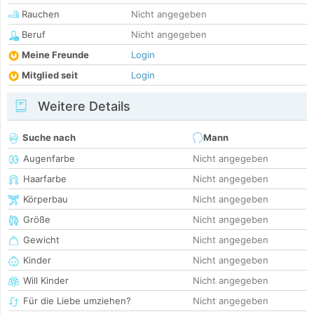
Rauchen
Nicht angegeben
Beruf
Nicht angegeben
Meine Freunde
Login
Mitglied seit
Login
Weitere Details
Suche nach
Mann
Augenfarbe
Nicht angegeben
Haarfarbe
Nicht angegeben
Körperbau
Nicht angegeben
Größe
Nicht angegeben
Gewicht
Nicht angegeben
Kinder
Nicht angegeben
Will Kinder
Nicht angegeben
Für die Liebe umziehen?
Nicht angegeben