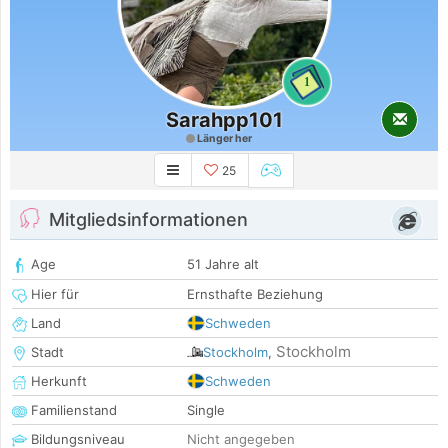
1
Sarahpp101
Länger her
25
Mitgliedsinformationen
Age
51 Jahre alt
Hier für
Ernsthafte Beziehung
Land
Schweden
Stockholm
Stadt
Stockholm
,
Herkunft
Schweden
Familienstand
Single
Bildungsniveau
Nicht angegeben