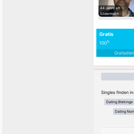
44 Jahre alt
Södermalm
Gratis
%
100
Gratisdie
Singles finden i
Dating Blekinge
Dating Nor