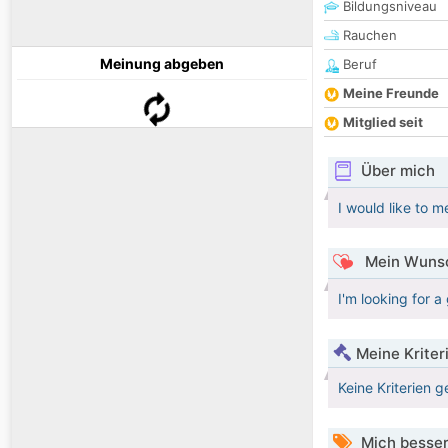
Bildungsniveau
Rauchen
Meinung abgeben
Beruf
Meine Freunde
Mitglied seit
Über mich
I would like to me
Mein Wunsc
I'm looking for 
Meine Kriter
Keine Kriterien g
Mich besser