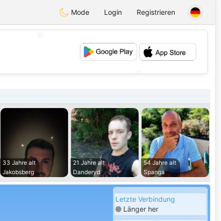
Mode
Login
Registrieren
💖
💕
33 Jahre alt
21 Jahre alt
54 Jahre alt
Jakobsberg
Danderyd
Spanga
Letzte Verbindung
Länger her