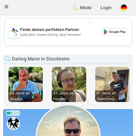
SvenskaDating
Toggle
Mode
Login
navigation
💖
Finde deinen perfekten Partner
💖
Lade jetzt unsere Dating-App herunter!
💕
💕
Dating Mann in Stockholm
54 Jahre alt
33 Jahre alt
51 Jahre alt
Spanga
Handen
Sollentuna
0.7/1