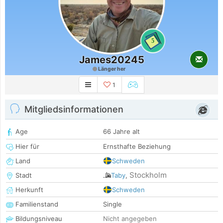
5
James20245
Länger her
1
Mitgliedsinformationen
Age
66 Jahre alt
Hier für
Ernsthafte Beziehung
Land
Schweden
Stockholm
Stadt
Taby
,
Herkunft
Schweden
Familienstand
Single
Bildungsniveau
Nicht angegeben