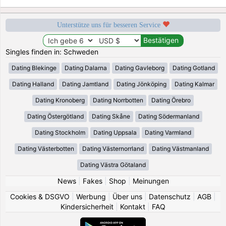
Unterstütze uns für besseren Service
Singles finden in: Schweden
Dating Blekinge
Dating Dalarna
Dating Gavleborg
Dating Gotland
Dating Halland
Dating Jamtland
Dating Jönköping
Dating Kalmar
Dating Kronoberg
Dating Norrbotten
Dating Örebro
Dating Östergötland
Dating Skåne
Dating Södermanland
Dating Stockholm
Dating Uppsala
Dating Varmland
Dating Västerbotten
Dating Västernorrland
Dating Västmanland
Dating Västra Götaland
News
|
Fakes
|
Shop
|
Meinungen
Cookies & DSGVO
|
Werbung
|
Über uns
|
Datenschutz
|
AGB
|
Kindersicherheit
|
Kontakt
|
FAQ