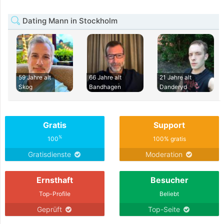
Dating Mann in Stockholm
59 Jahre alt
66 Jahre alt
21 Jahre alt
Skog
Bandhagen
Danderyd
Gratis
Support
%
100
100% gratis
Gratisdienste
Moderation
Ernsthaft
Besucher
Top-Profile
Beliebt
Geprüft
Top-Seite