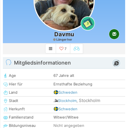
3
Davmu
Länger her
7
Mitgliedsinformationen
Age
67 Jahre alt
Hier für
Ernsthafte Beziehung
Land
Schweden
Stockholm
Stadt
Stockholm
,
Herkunft
Schweden
Familienstand
Witwer/Witwe
Bildungsniveau
Nicht angegeben