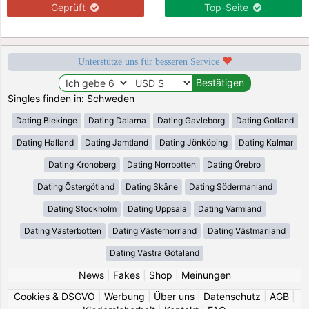
Geprüft
Top-Seite
Unterstütze uns für besseren Service
Singles finden in: Schweden
Dating Blekinge
Dating Dalarna
Dating Gavleborg
Dating Gotland
Dating Halland
Dating Jamtland
Dating Jönköping
Dating Kalmar
Dating Kronoberg
Dating Norrbotten
Dating Örebro
Dating Östergötland
Dating Skåne
Dating Södermanland
Dating Stockholm
Dating Uppsala
Dating Varmland
Dating Västerbotten
Dating Västernorrland
Dating Västmanland
Dating Västra Götaland
News
|
Fakes
|
Shop
|
Meinungen
Cookies & DSGVO
|
Werbung
|
Über uns
|
Datenschutz
|
AGB
|