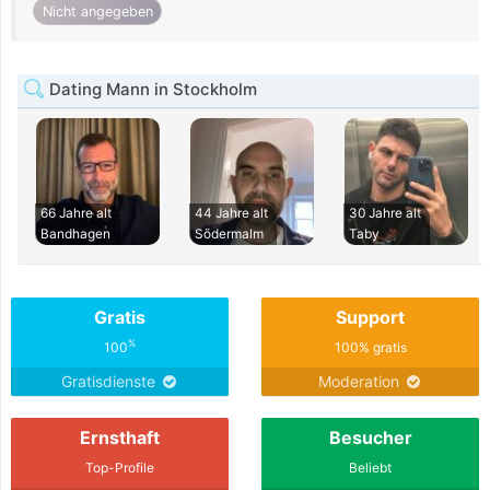
Nicht angegeben
Dating Mann in Stockholm
66 Jahre alt
44 Jahre alt
30 Jahre alt
Bandhagen
Södermalm
Taby
Gratis
Support
%
100
100% gratis
Gratisdienste
Moderation
Ernsthaft
Besucher
Top-Profile
Beliebt