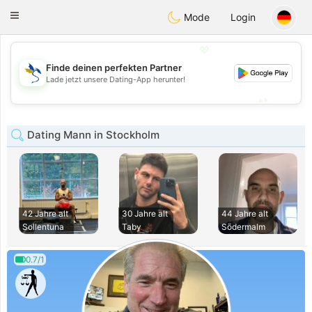
SvenskaDating
Toggle
Mode
Login
navigation
💖
Finde deinen perfekten Partner
💖
Lade jetzt unsere Dating-App herunter!
💕
💕
Dating Mann in Stockholm
42 Jahre alt
30 Jahre alt
44 Jahre alt
Sollentuna
Taby
Södermalm
0.7/1