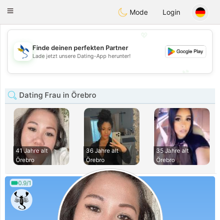
SvenskaDating
Toggle
Mode
Login
navigation
💖
Finde deinen perfekten Partner
💖
Lade jetzt unsere Dating-App herunter!
💕
💕
Dating Frau in Örebro
41 Jahre alt
36 Jahre alt
35 Jahre alt
Örebro
Örebro
Örebro
0.9/1