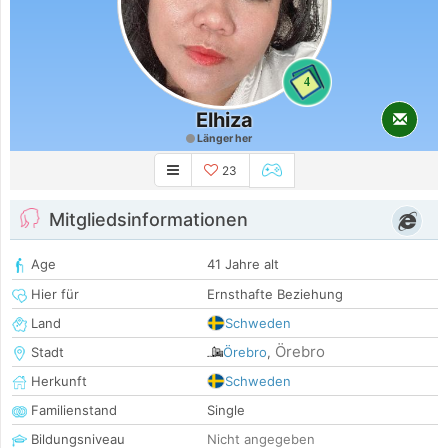
4
Elhiza
Länger her
23
Mitgliedsinformationen
Age
41 Jahre alt
Hier für
Ernsthafte Beziehung
Land
Schweden
Örebro
Stadt
Örebro
,
Herkunft
Schweden
Familienstand
Single
Bildungsniveau
Nicht angegeben