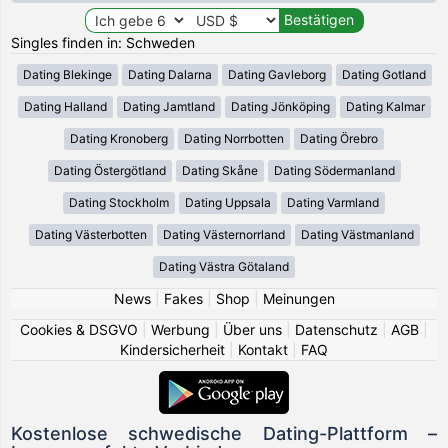
Singles finden in: Schweden
Dating Blekinge
Dating Dalarna
Dating Gavleborg
Dating Gotland
Dating Halland
Dating Jamtland
Dating Jönköping
Dating Kalmar
Dating Kronoberg
Dating Norrbotten
Dating Örebro
Dating Östergötland
Dating Skåne
Dating Södermanland
Dating Stockholm
Dating Uppsala
Dating Varmland
Dating Västerbotten
Dating Västernorrland
Dating Västmanland
Dating Västra Götaland
News
|
Fakes
|
Shop
|
Meinungen
Cookies & DSGVO
|
Werbung
|
Über uns
|
Datenschutz
|
AGB
|
Kindersicherheit
|
Kontakt
|
FAQ
Kostenlose schwedische Dating-Plattform –