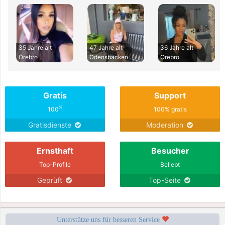
35 Jahre alt
47 Jahre alt
36 Jahre alt
Örebro
Odensbacken
Örebro
Gratis
Support
%
100
100% gratis
Gratisdienste
Moderation
Ernsthaft
Besucher
Top-Profile
Beliebt
Geprüft
Top-Seite
Unterstütze uns für besseren Service