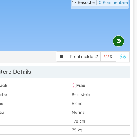
17 Besuche |
0 Kommentare
Profil melden?
5
tere Details
nach
Frau
arbe
Bernstein
be
Blond
au
Normal
178 cm
t
75 kg