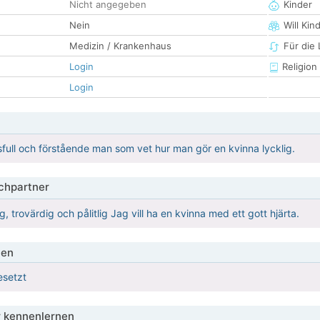
Nicht angegeben
Kinder
Nein
Will Kin
Medizin / Krankenhaus
Für die
Login
Religion
Login
sfull och förstående man som vet hur man gör en kvinna lycklig.
hpartner
g, trovärdig och pålitlig Jag vill ha en kvinna med ett gott hjärta.
ien
esetzt
 kennenlernen