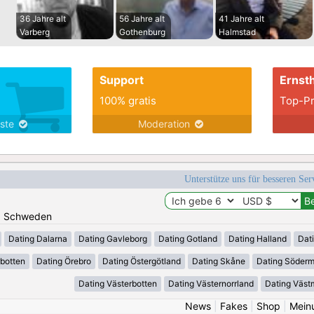
36 Jahre alt
56 Jahre alt
41 Jahre alt
Varberg
Gothenburg
Halmstad
Support
Ernsth
100% gratis
Top-Pr
nste
Moderation
Unterstütze uns für besseren Se
n: Schweden
Dating Dalarna
Dating Gavleborg
Dating Gotland
Dating Halland
Dat
rbotten
Dating Örebro
Dating Östergötland
Dating Skåne
Dating Söder
Dating Västerbotten
Dating Västernorrland
Dating Väst
News
|
Fakes
|
Shop
|
Mein