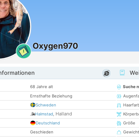
Oxygen970
1
informationen
Wei
68 Jahre alt
Suche 
Ernsthafte Beziehung
Augenf
Schweden
Haarfar
Halland
Halmstad
,
Körperb
Deutschland
Größe
Geschieden
Gewich