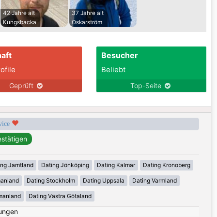
42 Jahre alt
37 Jahre alt
Kungsbacka
Oskarström
aft
Besucher
ofile
Beliebt
Geprüft
Top-Seite
rvice
ing Jamtland
Dating Jönköping
Dating Kalmar
Dating Kronoberg
manland
Dating Stockholm
Dating Uppsala
Dating Varmland
manland
Dating Västra Götaland
ungen