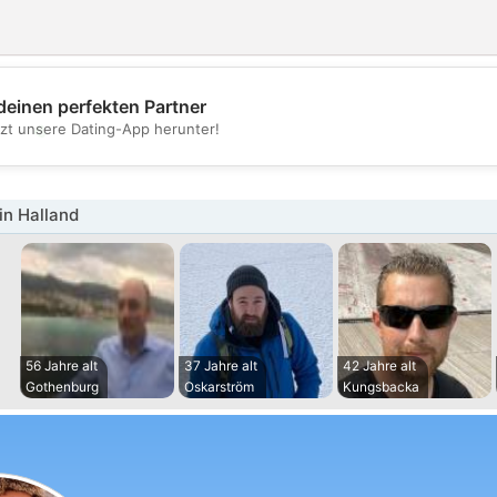
deinen perfekten Partner
💖
tzt unsere Dating-App herunter!
💕
in Halland
56 Jahre alt
37 Jahre alt
42 Jahre alt
Gothenburg
Oskarström
Kungsbacka