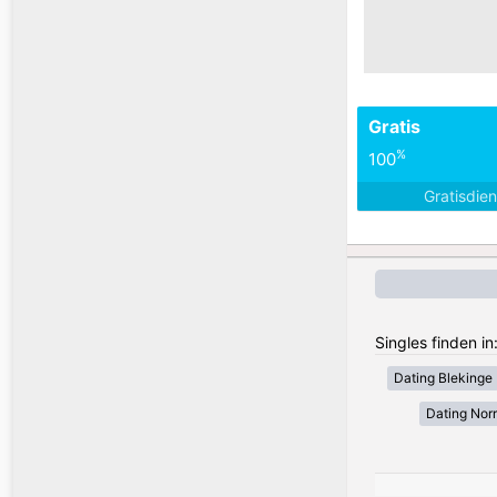
Gratis
%
100
Gratisdie
Singles finden i
Dating Blekinge
Dating Nor