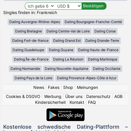
Singles finden in: Frankreich
Dating Auvergne-Rhône-Alpes
Dating Bourgogne-Franche-Comté
Dating Bretagne
Dating Centre-Val de Loire
Dating Corse
Dating Fort-de-france
Dating Grand Est
Dating Grande-Terre
Dating Guadeloupe
Dating Guyane
Dating Hauts-de-France
Dating Île-de-France
Dating La Réunion
Dating Martinique
Dating Normandie
Dating Nouvelle-Aquitaine
Dating Occitanie
Dating Pays de la Loire
Dating Provence-Alpes-Côte d Azur
News
|
Fakes
|
Shop
|
Meinungen
Cookies & DSGVO
|
Werbung
|
Über uns
|
Datenschutz
|
AGB
|
Kindersicherheit
|
Kontakt
|
FAQ
Kostenlose schwedische Dating-Plattform –