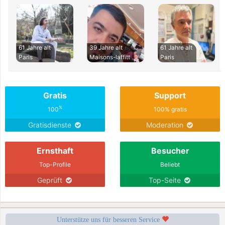
61 Jahre alt
39 Jahre alt
61 Jahre alt
Paris
Maisons-laffitt
Paris
Gratis
Support
%
100
100% gratis
Gratisdienste
Moderation
Ernsthaft
Besucher
Top-Profile
Beliebt
Geprüft
Top-Seite
Unterstütze uns für besseren Service