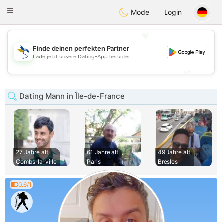
SvenskaDating
Toggle
Mode
Login
navigation
💖
Finde deinen perfekten Partner
💖
Lade jetzt unsere Dating-App herunter!
💕
💕
Dating Mann in Île-de-France
27 Jahre alt
61 Jahre alt
49 Jahre alt
Combs-la-ville
Paris
Bresles
0.6/1