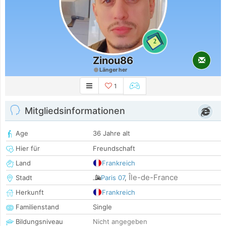
2
Zinou86
Länger her
1
Mitgliedsinformationen
Age
36 Jahre alt
Hier für
Freundschaft
Land
Frankreich
Île-de-France
Stadt
Paris 07
,
Herkunft
Frankreich
Familienstand
Single
Bildungsniveau
Nicht angegeben