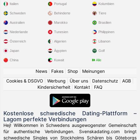
Italien
Portugal
Kolumbien
Schweden
Behinderte
Tiere
Australien
Marokko
Brasilien
Niederlande
Tunesien
Philippinen
Österreich
Algerien
Libanon
Japan
Ägypten
Golf
China
Kuwait
Alle
News
|
Fakes
|
Shop
|
Meinungen
Cookies & DSGVO
|
Werbung
|
Über uns
|
Datenschutz
|
AGB
|
Kindersicherheit
|
Kontakt
|
FAQ
Kostenlose schwedische Dating-Plattform –
Lagom perfekte Verbindungen
Hej! Willkommen in Schwedens ausgewogenster Gemeinschaft
für authentische Verbindungen. Svenskadating.com bringt
schwedische Singles von Stockholms Schären bis Göteborgs