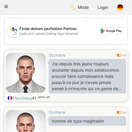
SvenskaDating
Toggle
Mode
Login
navigation
💖
Finde deinen perfekten Partner
💖
Lade jetzt unsere Dating-App herunter!
💕
💕
Occitanie
0.3
J’ai depuis très jeune toujours
souhaiter depuis mon adolescence
pouvoir faire connaissance mais
jusqu’à ce jour je n’avais jamais
pensé à m’inscrire sur ce genre de
site de rencontre. Si cela porte ses
Jahre alt
Frenchboy
41
fruits je remercierai chatgpt pour
m’avoir recommandé ce site 🥰 Since
Occitanie
I was very young, I have always
0.6
wanted to get to know each other
homme de type maghrebin
since my adolescence but until
today I had never thought of