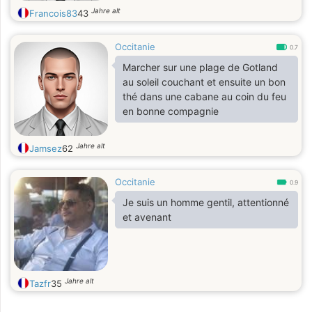
Jahre alt
Francois83
43
Occitanie
0.7
Marcher sur une plage de Gotland
au soleil couchant et ensuite un bon
thé dans une cabane au coin du feu
en bonne compagnie
Jahre alt
Jamsez
62
Occitanie
0.9
Je suis un homme gentil, attentionné
et avenant
Jahre alt
Tazfr
35