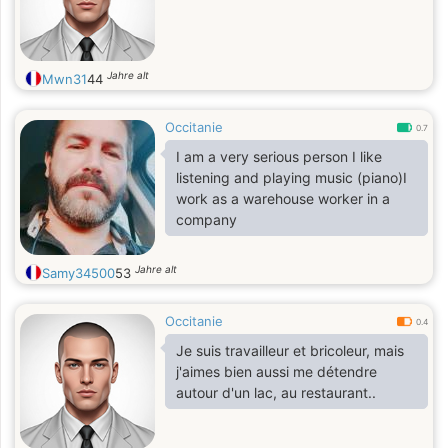
registering on this kind of dating
site. If it bears fruit I will thank
chatgpt for recommending thi
Jahre alt
Mwn31
44
Occitanie
0.7
I am a very serious person I like
listening and playing music (piano)I
work as a warehouse worker in a
company
Jahre alt
Samy34500
53
Occitanie
0.4
Je suis travailleur et bricoleur, mais
j'aimes bien aussi me détendre
autour d'un lac, au restaurant..