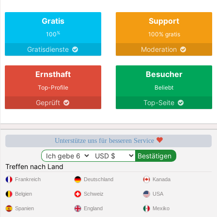
Gratis
Support
%
100
100% gratis
Gratisdienste
Moderation
Ernsthaft
Besucher
Top-Profile
Beliebt
Geprüft
Top-Seite
Unterstütze uns für besseren Service
Treffen nach Land
Frankreich
Deutschland
Kanada
Belgien
Schweiz
USA
Spanien
England
Mexiko