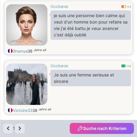
Occitanie
0.4
je suis une personne bien calme qui
veut d'un homme bon pour refaire sa
vie j'ai été battu je veux avancer
c'est déjà oublié
Jahre alt
Shamya
38
Occitanie
0.8
Je suis une femme serieuse et
sincere
Jahre alt
Victoire33
38
1
Suche nach Kriterien