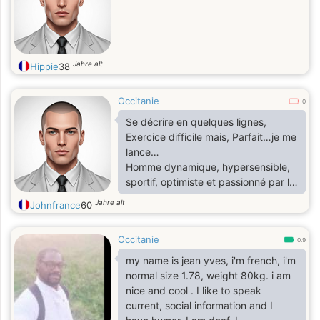
Jahre alt
Hippie
38
Occitanie
0
Se décrire en quelques lignes,
Exercice difficile mais, Parfait…je me
lance…
Homme dynamique, hypersensible,
sportif, optimiste et passionné par la
vie, de tous les moments de plaisirs
Jahre alt
Johnfrance
60
associés, Voyages, Restaurants
Gastronomiques, Sports, Musées,
Occitanie
Weekends sur la Coté D'Azur, région
0.9
que j’affectionne tout
my name is jean yves, i'm french, i'm
particulièrement, à la découverte de
normal size 1.78, weight 80kg. i am
magnifiques villages perchés dans le
nice and cool . I like to speak
Lubéron, simples ballades en bord
current, social information and I
de Mer sachant L’eau est mon