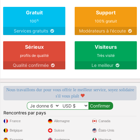
Gratuit
Support
%
100
100% gratuit
Services gratuits
Modérateurs à l'écoute
Sérieux
Visiteurs
profils de qualité
Très visité
Qualité confirmée
Le meilleur
Nous travaillons dur pour vous offrir le meilleur service, soyez solidaire
s'il vous plaît
Rencontres par pays
France
Allemagne
Canada
Belgique
Suisse
États-Unis
Espagne
Angleterre
Mexique