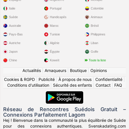
Italie
Portugal
Colombie
Suède
Handicapés
Animaux
Australie
Maroc
Brésil
Pays-Bas
Tunisie
Philippines
Autriche
Algérie
Liban
Japon
Égypte
Golfe
Chine
Koweït
Toute la liste
Actualités
|
Arnaqueurs
|
Boutique
|
Opinions
Cookies & RGPD
|
Publicité
|
À propos de nous
|
Confidentialité
|
Conditions d'utilisation
|
Sécurité des enfants
|
Contact
|
FAQ
Réseau de Rencontres Suédois Gratuit –
Connexions Parfaitement Lagom
Hej ! Bienvenue dans la communauté la plus équilibrée de Suède
pour des connexions authentiques. Svenskadating.com