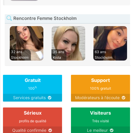
Rencontre Femme Stockholm
32 ans
35 ans
63 ans
Stockholm
Kista
Stockholm
Gratuit
Support
%
100
100% gratuit
Services gratuits
Modérateurs à l'écoute
Sérieux
Visiteurs
profils de qualité
Très visité
Qualité confirmée
Le meilleur