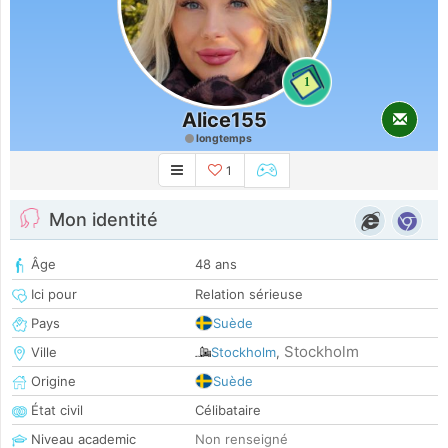
1
Alice155
longtemps
1
Mon identité
Âge
48 ans
Ici pour
Relation sérieuse
Pays
Suède
Stockholm
Ville
Stockholm
,
Origine
Suède
État civil
Célibataire
Niveau academic
Non renseigné