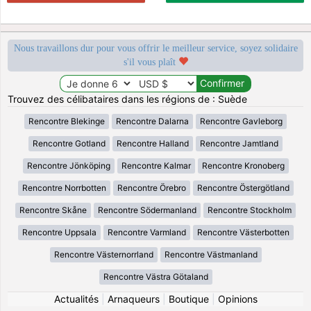
Nous travaillons dur pour vous offrir le meilleur service, soyez solidaire
s'il vous plaît
Trouvez des célibataires dans les régions de : Suède
Rencontre Blekinge
Rencontre Dalarna
Rencontre Gavleborg
Rencontre Gotland
Rencontre Halland
Rencontre Jamtland
Rencontre Jönköping
Rencontre Kalmar
Rencontre Kronoberg
Rencontre Norrbotten
Rencontre Örebro
Rencontre Östergötland
Rencontre Skåne
Rencontre Södermanland
Rencontre Stockholm
Rencontre Uppsala
Rencontre Varmland
Rencontre Västerbotten
Rencontre Västernorrland
Rencontre Västmanland
Rencontre Västra Götaland
Actualités
|
Arnaqueurs
|
Boutique
|
Opinions