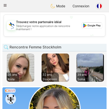
SvenskaDating
Toggle
Mode
Connexion
navigation
💖
Trouvez votre partenaire idéal
Téléchargez notre application de rencontre
💖
maintenant !
💕
💕
Rencontre Femme Stockholm
35 ans
32 ans
39 ans
Kista
Stockholm
Solna
0.1/1