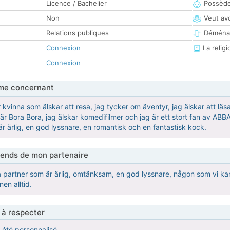
Licence / Bachelier
Possède
Non
Veut av
Relations publiques
Déména
Connexion
La religi
Connexion
me concernant
kvinna som älskar att resa, jag tycker om äventyr, jag älskar att läsa,
r Bora Bora, jag älskar komedifilmer och jag är ett stort fan av ABBA
är ärlig, en god lyssnare, en romantisk och en fantastisk kock.
tends de mon partenaire
ra partner som är ärlig, omtänksam, en god lyssnare, någon som vi k
en alltid.
 à respecter
a été personnalisé