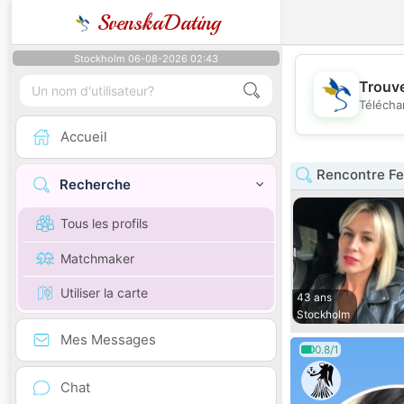
SvenskaDating
Stockholm 06-08-2026 02:43
Trouve
Télécha
Accueil
Rencontre F
Recherche
Tous les profils
Matchmaker
Utiliser la carte
43 ans
Stockholm
Mes Messages
0.8/1
Chat