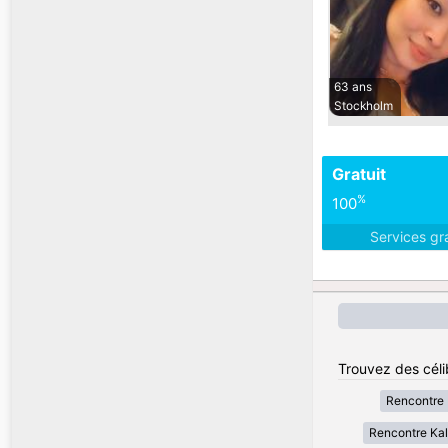
63 ans
Stockholm
Gratuit
%
100
Services gr
Trouvez des céli
Rencontre 
Rencontre Ka