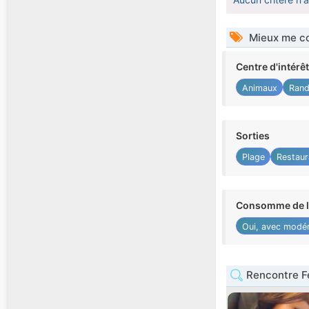
Mieux me co
Centre d'intérê
Animaux
Rand
Sorties
Plage
Restaur
Consomme de l'
Oui, avec modér
Rencontre 