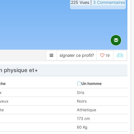
225 Vues |
3 Commentaires
signaler ce profil?
19
 physique et+
che
Un homme
x
Gris
veux
Noirs
tte
Athletique
173 cm
60 Kg