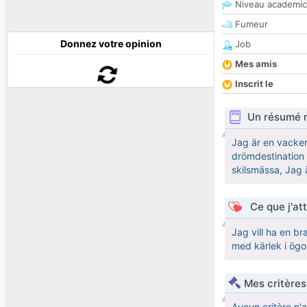
Niveau academic
Fumeur
Donnez votre opinion
Job
Mes amis
Inscrit le
Un résumé 
Jag är en vacker 
drömdestination ä
skilsmässa, Jag 
Ce que j'at
Jag vill ha en b
med kärlek i ögon
Mes critères
Aucun critère n'