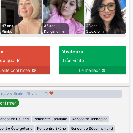
47 ans
35 ans
48 ans
Rimbo
Kungsholmen
Stockholm
ux
Visiteurs
 de qualité
Très visité
ualité confirmée
Le meilleur
soyez solidaire s'il vous plaît
encontre Halland
Rencontre Jamtland
Rencontre Jönköping
ontre Östergötland
Rencontre Skåne
Rencontre Södermanland