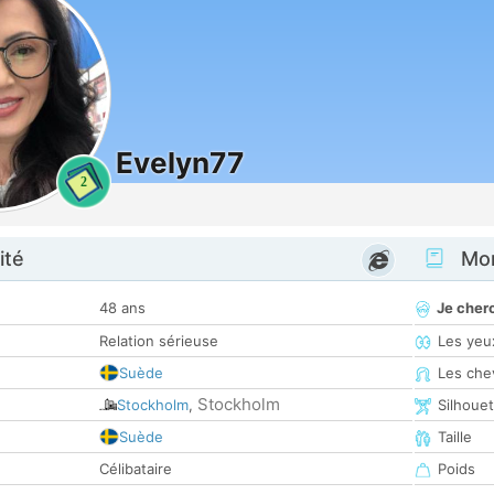
Evelyn77
2
ité
Mon
48 ans
Je cher
Relation sérieuse
Les yeu
Suède
Les che
Stockholm
Stockholm
,
Silhoue
Suède
Taille
Célibataire
Poids