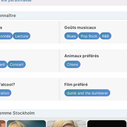
nnaître
ts
Goûts musicaux
onnée
Lecture
Blues
Pop Rock
R&B
Animaux préférés
ant
Concert
Chiens
alcool?
Film préféré
ation
dumb and the dumberer
Femme Stockholm