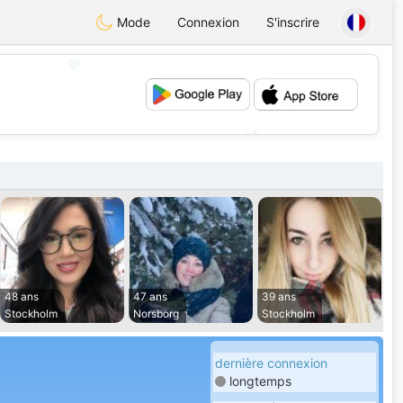
Mode
Connexion
S'inscrire
💖
💕
48 ans
47 ans
39 ans
Stockholm
Norsborg
Stockholm
dernière connexion
longtemps