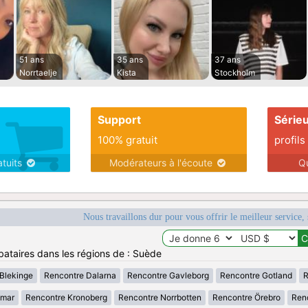
51 ans
35 ans
37 ans
Norrtaelje
Kista
Stockholm
Support
Série
100% gratuit
profils
atuits
Modérateurs à l'écoute
Q
Nous travaillons dur pour vous offrir le meilleur service, 
bataires dans les régions de : Suède
Blekinge
Rencontre Dalarna
Rencontre Gavleborg
Rencontre Gotland
R
lmar
Rencontre Kronoberg
Rencontre Norrbotten
Rencontre Örebro
Renc