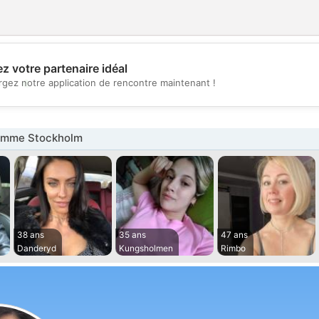
z votre partenaire idéal
💖
rgez notre application de rencontre maintenant !
💕
emme Stockholm
38 ans
35 ans
47 ans
Danderyd
Kungsholmen
Rimbo