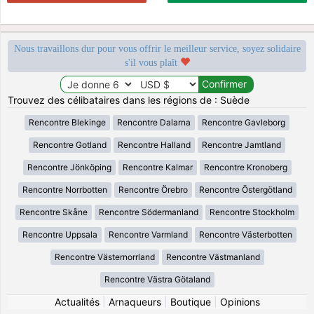
Nous travaillons dur pour vous offrir le meilleur service, soyez solidaire
s'il vous plaît
Trouvez des célibataires dans les régions de : Suède
Rencontre Blekinge
Rencontre Dalarna
Rencontre Gavleborg
Rencontre Gotland
Rencontre Halland
Rencontre Jamtland
Rencontre Jönköping
Rencontre Kalmar
Rencontre Kronoberg
Rencontre Norrbotten
Rencontre Örebro
Rencontre Östergötland
Rencontre Skåne
Rencontre Södermanland
Rencontre Stockholm
Rencontre Uppsala
Rencontre Varmland
Rencontre Västerbotten
Rencontre Västernorrland
Rencontre Västmanland
Rencontre Västra Götaland
Actualités
|
Arnaqueurs
|
Boutique
|
Opinions