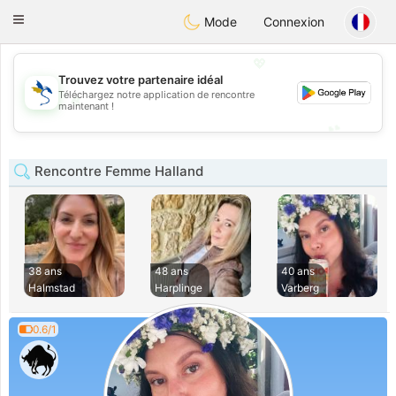
SvenskaDating
Toggle
Mode
Connexion
navigation
💖
Trouvez votre partenaire idéal
Téléchargez notre application de rencontre
💖
maintenant !
💕
💕
Rencontre Femme Halland
38 ans
48 ans
40 ans
Halmstad
Harplinge
Varberg
0.6/1