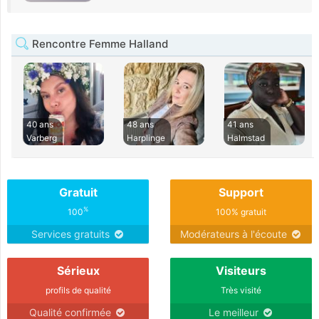
Rencontre Femme Halland
40 ans
48 ans
41 ans
Varberg
Harplinge
Halmstad
Gratuit
Support
%
100
100% gratuit
Services gratuits
Modérateurs à l'écoute
Sérieux
Visiteurs
profils de qualité
Très visité
Qualité confirmée
Le meilleur