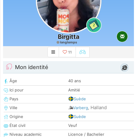
2
Birgitta
longtemps
11
Mon identité
Âge
40 ans
Ici pour
Amitié
Pays
Suède
Halland
Ville
Varberg
,
Origine
Suède
État civil
Veuf
Niveau academic
Licence / Bachelier