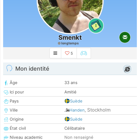
1
Smenkt
longtemps
5
Mon identité
Âge
33 ans
Ici pour
Amitié
Pays
Suède
Stockholm
Ville
Handen
,
Origine
Suède
État civil
Célibataire
Niveau academic
Non renseigné