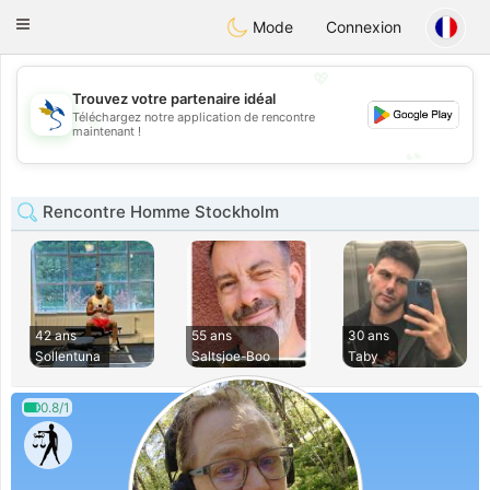
SvenskaDating
Toggle
Mode
Connexion
navigation
💖
Trouvez votre partenaire idéal
Téléchargez notre application de rencontre
💖
maintenant !
💕
💕
Rencontre Homme Stockholm
42 ans
55 ans
30 ans
Sollentuna
Saltsjoe-Boo
Taby
0.8/1