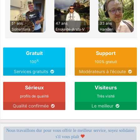
51 ans
47 ans
33 ans
Sollentuna
Enskede-Arsta-V
Handen
Gratuit
Support
%
100
100% gratuit
Services gratuits
Modérateurs à l'écoute
Sérieux
Visiteurs
profils de qualité
Très visité
Qualité confirmée
Le meilleur
Nous travaillons dur pour vous offrir le meilleur service, soyez solidaire
s'il vous plaît