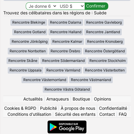
Trouvez des célibataires dans les régions de : Suède
Rencontre Blekinge
Rencontre Dalarna
Rencontre Gavleborg
Rencontre Gotland
Rencontre Halland
Rencontre Jamtland
Rencontre Jönköping
Rencontre Kalmar
Rencontre Kronoberg
Rencontre Norrbotten
Rencontre Örebro
Rencontre Östergötland
Rencontre Skåne
Rencontre Södermanland
Rencontre Stockholm
Rencontre Uppsala
Rencontre Varmland
Rencontre Västerbotten
Rencontre Västernorrland
Rencontre Västmanland
Rencontre Västra Götaland
Actualités
|
Arnaqueurs
|
Boutique
|
Opinions
Cookies & RGPD
|
Publicité
|
À propos de nous
|
Confidentialité
|
Conditions d'utilisation
|
Sécurité des enfants
|
Contact
|
FAQ