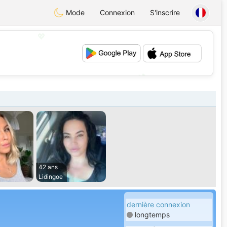
Mode
Connexion
S'inscrire
💖
💕
42 ans
Lidingoe
dernière connexion
longtemps