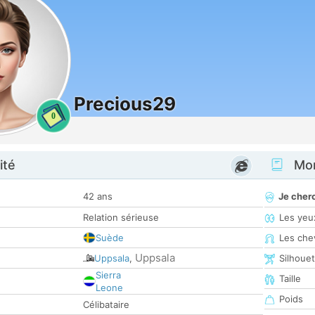
Precious29
0
ité
Mon
42 ans
Je cher
Relation sérieuse
Les yeu
Suède
Les che
Uppsala
Uppsala
,
Silhoue
Sierra
Taille
Leone
Poids
Célibataire