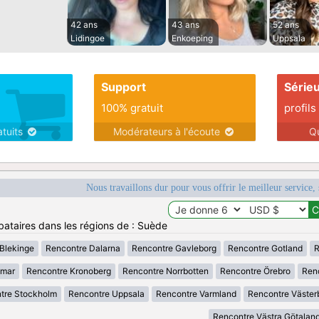
42 ans
43 ans
52 ans
Lidingoe
Enkoeping
Uppsala
Support
Série
100% gratuit
profils
atuits
Modérateurs à l'écoute
Q
Nous travaillons dur pour vous offrir le meilleur service, 
bataires dans les régions de : Suède
Blekinge
Rencontre Dalarna
Rencontre Gavleborg
Rencontre Gotland
R
lmar
Rencontre Kronoberg
Rencontre Norrbotten
Rencontre Örebro
Renc
tre Stockholm
Rencontre Uppsala
Rencontre Varmland
Rencontre Väster
Rencontre Västra Götalan