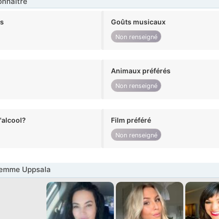
nnaître
ts
Goûts musicaux
Non renseigné
Animaux préférés
Non renseigné
alcool?
Film préféré
Non renseigné
Femme Uppsala