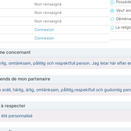
Possède
Non renseigné
Veut av
Non renseigné
Déména
Non renseigné
La religi
Connexion
Connexion
me concernant
ärlig, omtänksam, pålitlig och respektfull person. Jag letar här efter
tends de mon partenaire
n snäll, härlig, ärlig, omtänksam, pålitlig,respektfull och gudomlig per
 à respecter
a été personnalisé