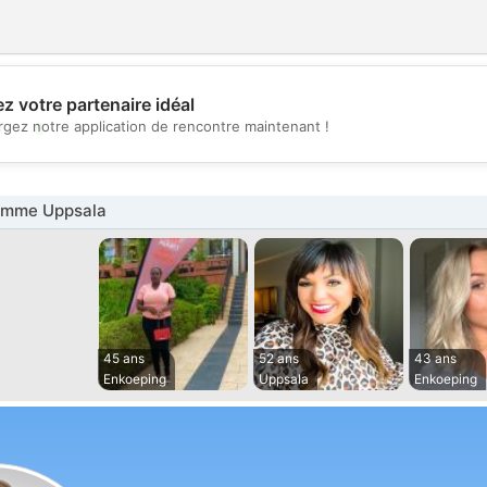
z votre partenaire idéal
💖
rgez notre application de rencontre maintenant !
💕
emme Uppsala
45 ans
52 ans
43 ans
Enkoeping
Uppsala
Enkoeping