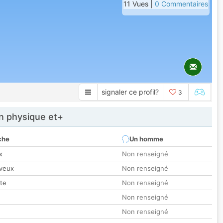
11 Vues |
0 Commentaires
signaler ce profil?
3
 physique et+
che
Un homme
x
Non renseigné
veux
Non renseigné
tte
Non renseigné
Non renseigné
Non renseigné