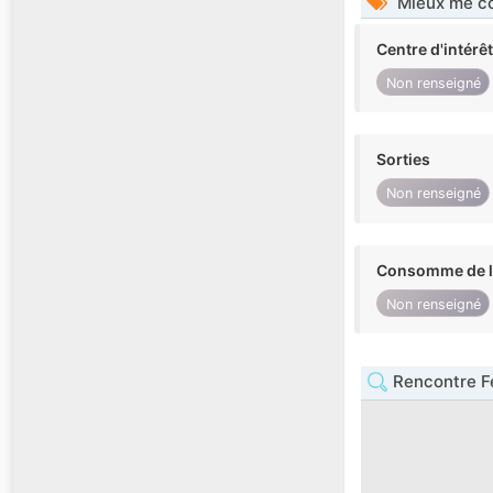
Mieux me co
Centre d'intérê
Non renseigné
Sorties
Non renseigné
Consomme de l'
Non renseigné
Rencontre 