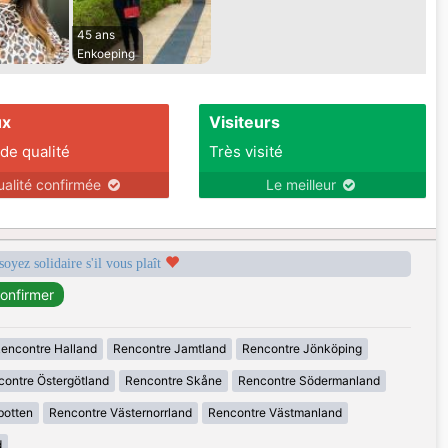
45 ans
Enkoeping
ux
Visiteurs
 de qualité
Très visité
ualité confirmée
Le meilleur
soyez solidaire s'il vous plaît
encontre Halland
Rencontre Jamtland
Rencontre Jönköping
ontre Östergötland
Rencontre Skåne
Rencontre Södermanland
botten
Rencontre Västernorrland
Rencontre Västmanland
d