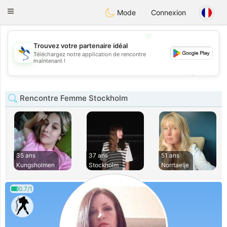
SvenskaDating
Toggle
Mode
Connexion
navigation
💖
Trouvez votre partenaire idéal
Téléchargez notre application de rencontre
💖
maintenant !
💕
💕
Rencontre Femme Stockholm
35 ans
37 ans
51 ans
Kungsholmen
Stockholm
Norrtaelje
0.7/1