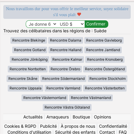
Nous travaillons dur pour vous offrir le meilleur service, soyez solidaire
s'il vous plaît
Trouvez des célibataires dans les régions de : Suède
Rencontre Blekinge
Rencontre Dalarna
Rencontre Gavleborg
Rencontre Gotland
Rencontre Halland
Rencontre Jamtland
Rencontre Jönköping
Rencontre Kalmar
Rencontre Kronoberg
Rencontre Norrbotten
Rencontre Örebro
Rencontre Östergötland
Rencontre Skåne
Rencontre Södermanland
Rencontre Stockholm
Rencontre Uppsala
Rencontre Varmland
Rencontre Västerbotten
Rencontre Västernorrland
Rencontre Västmanland
Rencontre Västra Götaland
Actualités
|
Arnaqueurs
|
Boutique
|
Opinions
Cookies & RGPD
|
Publicité
|
À propos de nous
|
Confidentialité
|
Conditions d'utilisation
|
Sécurité des enfants
|
Contact
|
FAQ