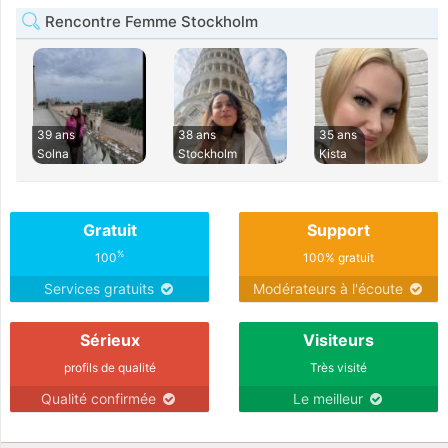
Rencontre Femme Stockholm
39 ans
38 ans
35 ans
Solna
Stockholm
Kista
Gratuit
Support
%
100
100% gratuit
Services gratuits
Modérateurs à l'écoute
Sérieux
Visiteurs
profils de qualité
Très visité
Qualité confirmée
Le meilleur