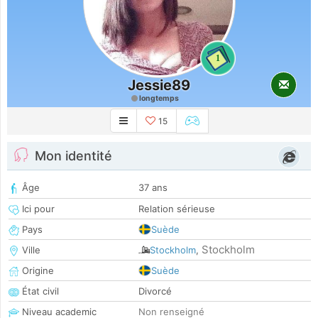
1
Jessie89
longtemps
15
Mon identité
Âge
37 ans
Ici pour
Relation sérieuse
Pays
Suède
Stockholm
Ville
Stockholm
,
Origine
Suède
État civil
Divorcé
Niveau academic
Non renseigné