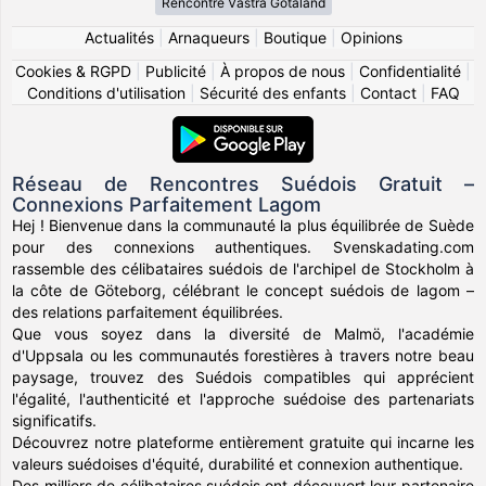
Rencontre Västra Götaland
Actualités
|
Arnaqueurs
|
Boutique
|
Opinions
Cookies & RGPD
|
Publicité
|
À propos de nous
|
Confidentialité
|
Conditions d'utilisation
|
Sécurité des enfants
|
Contact
|
FAQ
Réseau de Rencontres Suédois Gratuit –
Connexions Parfaitement Lagom
Hej ! Bienvenue dans la communauté la plus équilibrée de Suède
pour des connexions authentiques. Svenskadating.com
rassemble des célibataires suédois de l'archipel de Stockholm à
la côte de Göteborg, célébrant le concept suédois de lagom –
des relations parfaitement équilibrées.
Que vous soyez dans la diversité de Malmö, l'académie
d'Uppsala ou les communautés forestières à travers notre beau
paysage, trouvez des Suédois compatibles qui apprécient
l'égalité, l'authenticité et l'approche suédoise des partenariats
significatifs.
Découvrez notre plateforme entièrement gratuite qui incarne les
valeurs suédoises d'équité, durabilité et connexion authentique.
Des milliers de célibataires suédois ont découvert leur partenaire