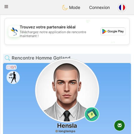
SvenskaDating
Toggle
Mode
Connexion
navigation
💖
Trouvez votre partenaire idéal
💖
Téléchargez notre application de rencontre
maintenant !
💕
💕
Rencontre Homme Gotland
0/1
0
Hensla
longtemps