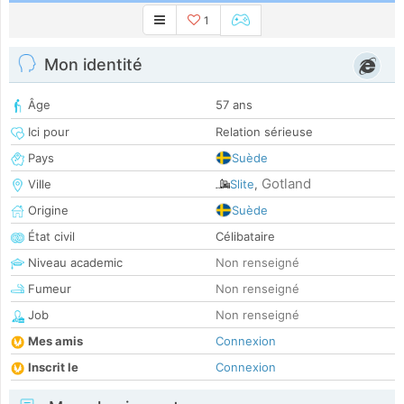
1
Mon identité
Âge
57 ans
Ici pour
Relation sérieuse
Pays
Suède
Gotland
Ville
Slite
,
Origine
Suède
État civil
Célibataire
Niveau academic
Non renseigné
Fumeur
Non renseigné
Job
Non renseigné
Mes amis
Connexion
Inscrit le
Connexion