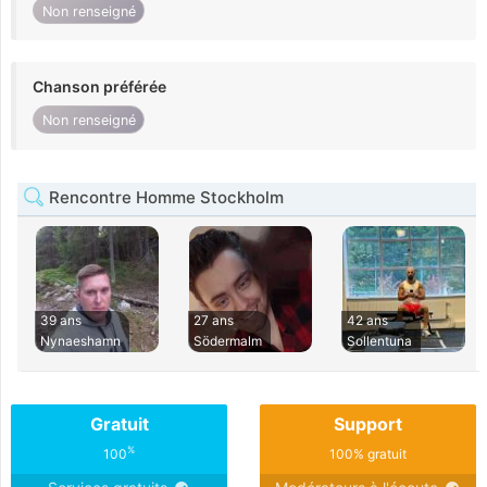
Non renseigné
Chanson préférée
Non renseigné
Rencontre Homme Stockholm
39 ans
27 ans
42 ans
Nynaeshamn
Södermalm
Sollentuna
Gratuit
Support
%
100
100% gratuit