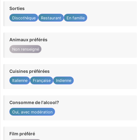
Sorties
Discothèque
Restaurant
En famille
Animaux préférés
Non renseigné
Cuisines préférées
Italienne
Française
Indienne
Consomme de l'alcool?
Oui, avec modération
Film préféré