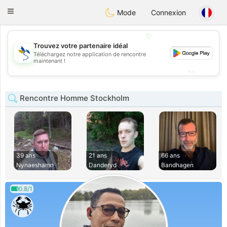
SvenskaDating
Toggle
Mode
Connexion
navigation
💖
Trouvez votre partenaire idéal
💖
Téléchargez notre application de rencontre
maintenant !
💕
💕
Rencontre Homme Stockholm
39 ans
21 ans
66 ans
Nynaeshamn
Danderyd
Bandhagen
0.8/1