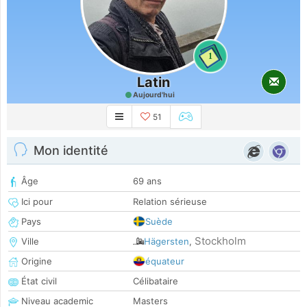
1
Latin
Aujourd'hui
51
Mon identité
Âge
69 ans
Ici pour
Relation sérieuse
Pays
Suède
Stockholm
Ville
Hägersten
,
Origine
équateur
État civil
Célibataire
Niveau academic
Masters