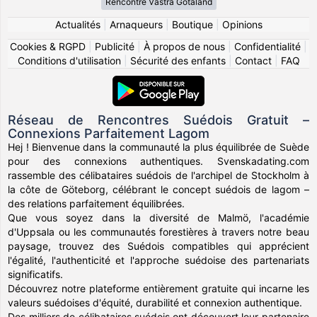
Rencontre Västra Götaland
Actualités
|
Arnaqueurs
|
Boutique
|
Opinions
Cookies & RGPD
|
Publicité
|
À propos de nous
|
Confidentialité
|
Conditions d'utilisation
|
Sécurité des enfants
|
Contact
|
FAQ
Réseau de Rencontres Suédois Gratuit –
Connexions Parfaitement Lagom
Hej ! Bienvenue dans la communauté la plus équilibrée de Suède
pour des connexions authentiques. Svenskadating.com
rassemble des célibataires suédois de l'archipel de Stockholm à
la côte de Göteborg, célébrant le concept suédois de lagom –
des relations parfaitement équilibrées.
Que vous soyez dans la diversité de Malmö, l'académie
d'Uppsala ou les communautés forestières à travers notre beau
paysage, trouvez des Suédois compatibles qui apprécient
l'égalité, l'authenticité et l'approche suédoise des partenariats
significatifs.
Découvrez notre plateforme entièrement gratuite qui incarne les
valeurs suédoises d'équité, durabilité et connexion authentique.
Des milliers de célibataires suédois ont découvert leur partenaire