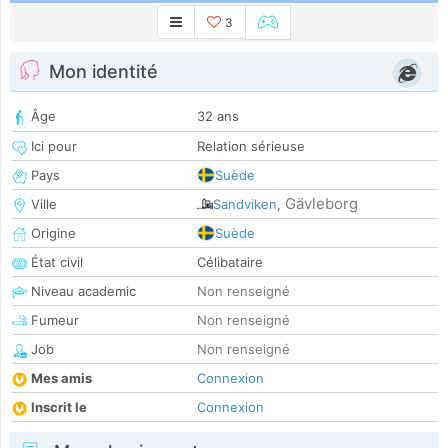
3
Mon identité
Âge
32 ans
Ici pour
Relation sérieuse
Pays
Suède
Gävleborg
Ville
Sandviken
,
Origine
Suède
État civil
Célibataire
Niveau academic
Non renseigné
Fumeur
Non renseigné
Job
Non renseigné
Mes amis
Connexion
Inscrit le
Connexion