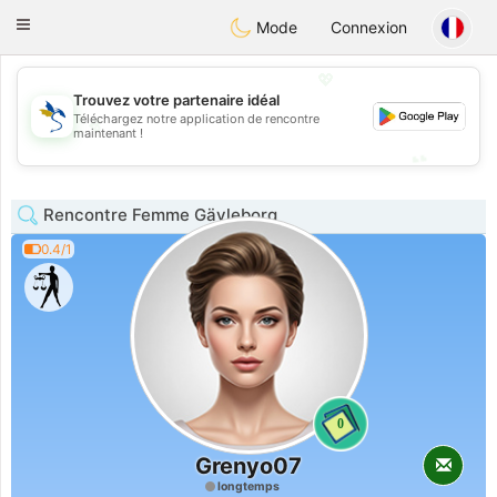
SvenskaDating
Toggle
Mode
Connexion
navigation
💖
Trouvez votre partenaire idéal
Téléchargez notre application de rencontre
💖
maintenant !
💕
💕
Rencontre Femme Gävleborg
0.4/1
0
Grenyo07
longtemps