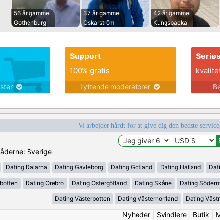
56 år gammel
37 år gammel
42 år gammel
Gothenburg
Oskarström
Kungsbacka
Support
Seriø
100% gratis
kvalite
ester
Lyttende moderatorer
Be
Vi arbejder hårdt for at give dig den bedste service
mråderne: Sverige
Dating Dalarna
Dating Gavleborg
Dating Gotland
Dating Halland
Dat
rbotten
Dating Örebro
Dating Östergötland
Dating Skåne
Dating Söder
Dating Västerbotten
Dating Västernorrland
Dating Väst
Nyheder
|
Svindlere
|
Butik
|
M