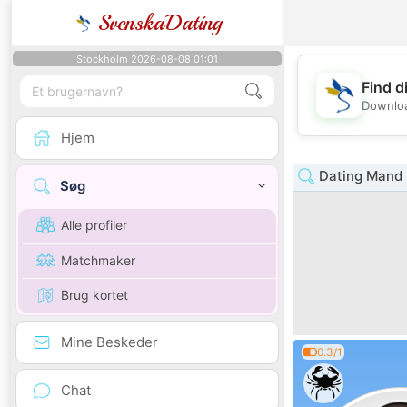
SvenskaDating
Stockholm 2026-08-08 01:01
Find d
Downloa
Hjem
Dating Mand 
Søg
Alle profiler
Matchmaker
Brug kortet
Mine Beskeder
0.3/1
Chat