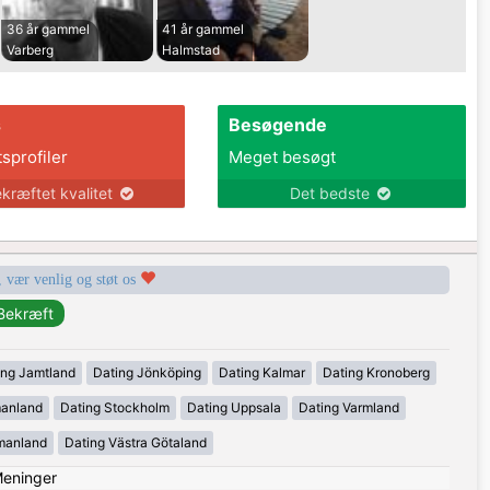
36 år gammel
41 år gammel
Varberg
Halmstad
s
Besøgende
tsprofiler
Meget besøgt
kræftet kvalitet
Det bedste
, vær venlig og støt os
ing Jamtland
Dating Jönköping
Dating Kalmar
Dating Kronoberg
manland
Dating Stockholm
Dating Uppsala
Dating Varmland
manland
Dating Västra Götaland
eninger