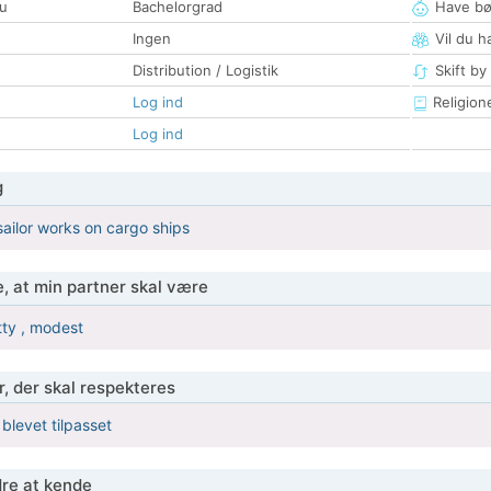
u
Bachelorgrad
Have bø
Ingen
Vil du h
Distribution / Logistik
Skift by
Log ind
Religion
Log ind
g
sailor works on cargo ships
, at min partner skal være
tty , modest
r, der skal respekteres
 blevet tilpasset
re at kende