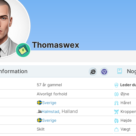
Thomaswex
0
nformation
Nogl
57 år gammel
Leder du
Alvorligt forhold
Øjne
Sverige
Håret
Halland
Halmstad
,
Kroppe
Sverige
Højde
Skilt
Vægt