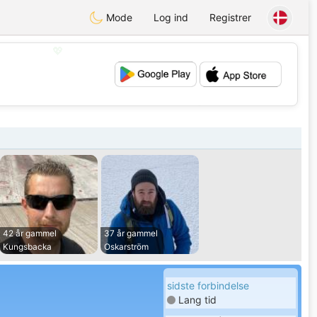
Mode
Log ind
Registrer
💖
💕
42 år gammel
37 år gammel
Kungsbacka
Oskarström
sidste forbindelse
Lang tid