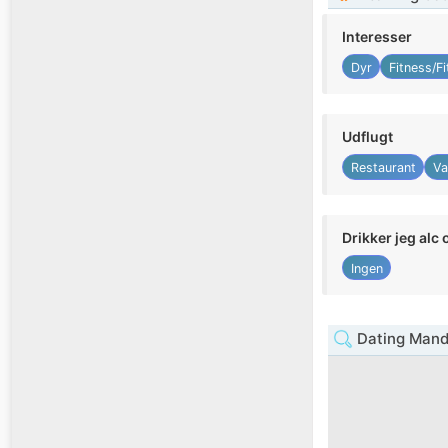
Interesser
Dyr
Fitness/F
Udflugt
Restaurant
Va
Drikker jeg alc 
Ingen
Dating Mand