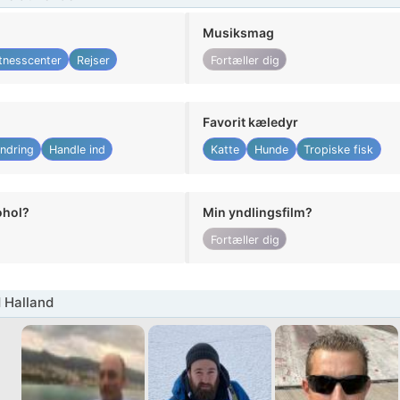
Musiksmag
itnesscenter
Rejser
Fortæller dig
Favorit kæledyr
ndring
Handle ind
Katte
Hunde
Tropiske fisk
ohol?
Min yndlingsfilm?
Fortæller dig
 Halland