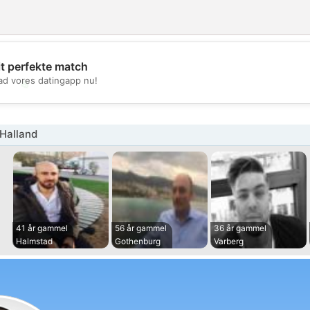
it perfekte match
d vores datingapp nu!
💖
💕
Halland
41 år gammel
56 år gammel
36 år gammel
Halmstad
Gothenburg
Varberg