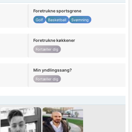
Foretrukne sportsgrene
Golf
Basketball
Svømning
Foretrukne køkkener
Fortæller dig
Min yndlingssang?
Fortæller dig