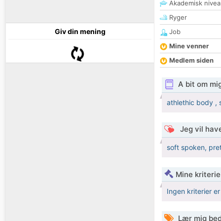
Akademisk nivea
Ryger
Giv din mening
Job
Mine venner
Medlem siden
A bit om mi
athlethic body , 
Jeg vil have
soft spoken, pre
Mine kriterie
Ingen kriterier er
Lær mig bed