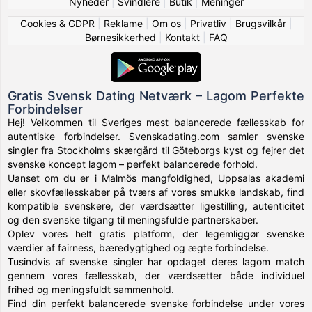
Nyheder
|
Svindlere
|
Butik
|
Meninger
Cookies & GDPR
|
Reklame
|
Om os
|
Privatliv
|
Brugsvilkår
|
Børnesikkerhed
|
Kontakt
|
FAQ
Gratis Svensk Dating Netværk – Lagom Perfekte
Forbindelser
Hej! Velkommen til Sveriges mest balancerede fællesskab for
autentiske forbindelser. Svenskadating.com samler svenske
singler fra Stockholms skærgård til Göteborgs kyst og fejrer det
svenske koncept lagom – perfekt balancerede forhold.
Uanset om du er i Malmös mangfoldighed, Uppsalas akademi
eller skovfællesskaber på tværs af vores smukke landskab, find
kompatible svenskere, der værdsætter ligestilling, autenticitet
og den svenske tilgang til meningsfulde partnerskaber.
Oplev vores helt gratis platform, der legemliggør svenske
værdier af fairness, bæredygtighed og ægte forbindelse.
Tusindvis af svenske singler har opdaget deres lagom match
gennem vores fællesskab, der værdsætter både individuel
frihed og meningsfuldt sammenhold.
Find din perfekt balancerede svenske forbindelse under vores