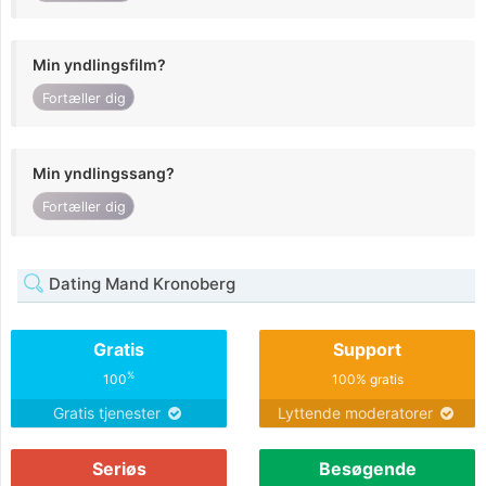
Min yndlingsfilm?
Fortæller dig
Min yndlingssang?
Fortæller dig
Dating Mand Kronoberg
Gratis
Support
%
100
100% gratis
Gratis tjenester
Lyttende moderatorer
Seriøs
Besøgende