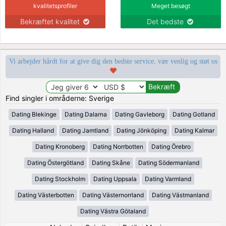
kvalitetsprofiler
Meget besøgt
Bekræftet kvalitet
Det bedste
Vi arbejder hårdt for at give dig den bedste service, vær venlig og støt os
Find singler i områderne: Sverige
Dating Blekinge
Dating Dalarna
Dating Gavleborg
Dating Gotland
Dating Halland
Dating Jamtland
Dating Jönköping
Dating Kalmar
Dating Kronoberg
Dating Norrbotten
Dating Örebro
Dating Östergötland
Dating Skåne
Dating Södermanland
Dating Stockholm
Dating Uppsala
Dating Varmland
Dating Västerbotten
Dating Västernorrland
Dating Västmanland
Dating Västra Götaland