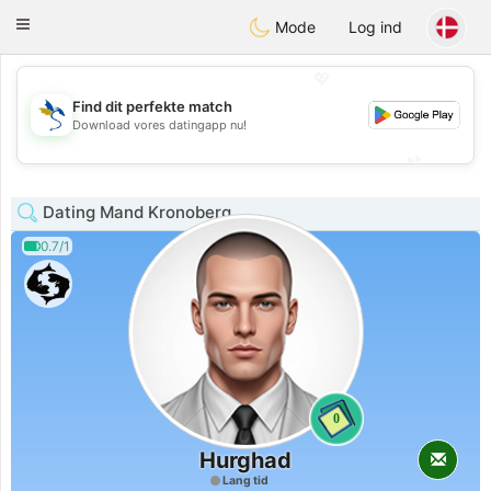
SvenskaDating
Toggle
Mode
Log ind
navigation
💖
Find dit perfekte match
💖
Download vores datingapp nu!
💕
💕
Dating Mand Kronoberg
0.7/1
0
Hurghad
Lang tid