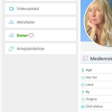
Videoopkald
Aktiviteter
Doner
Arbejdstidslinje
Medlemsi
Age
Her for
Land
By
Origins
Civil status