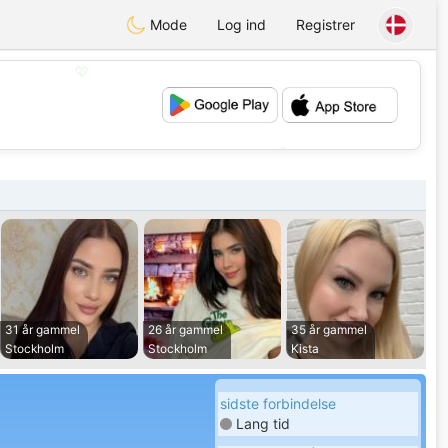
Mode
Log ind
Registrer
💖
💕
31 år gammel
26 år gammel
35 år gammel
Stockholm
Stockholm
Kista
sidste forbindelse
Lang tid