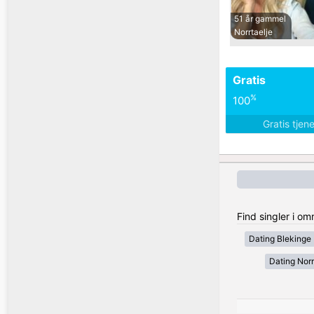
51 år gammel
Norrtaelje
Gratis
%
100
Gratis tjen
Find singler i o
Dating Blekinge
Dating Nor