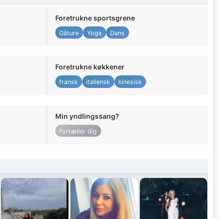
Foretrukne sportsgrene
Gåture
Yoga
Dans
Foretrukne køkkener
fransk
italiensk
kinesisk
Min yndlingssang?
Fortæller dig