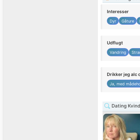
Interesser
Dyr
Gåture
Udflugt
Vandring
Stra
Drikker jeg alc 
Ja, med mådeho
Dating Kvin