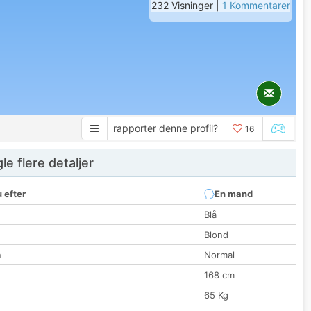
232 Visninger |
1 Kommentarer
rapporter denne profil?
16
e flere detaljer
 efter
En mand
Blå
Blond
n
Normal
168 cm
65 Kg