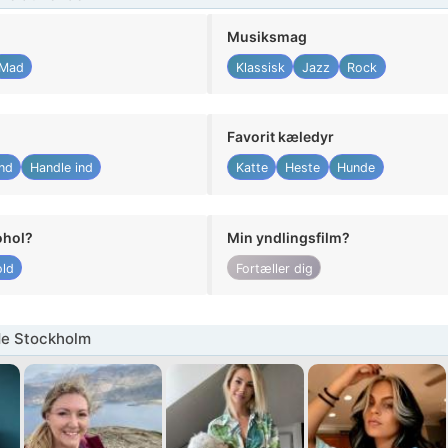
Musiksmag
Mad
Klassisk
Jazz
Rock
Favorit kæledyr
nd
Handle ind
Katte
Heste
Hunde
ohol?
Min yndlingsfilm?
ld
Fortæller dig
de Stockholm