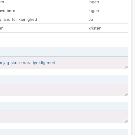
rn
Ingen
ave børn
Ingen
 / land for kærlighed
Ja
en
kristen
 jag skulle vara lycklig med.