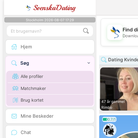
SvenskaDating
Stockholm 2026-08-07 17:29
Find d
Downloa
Hjem
Dating Kvind
Søg
Alle profiler
Matchmaker
Brug kortet
47 år gammel
Rimbo
Mine Beskeder
0.7/1
Chat