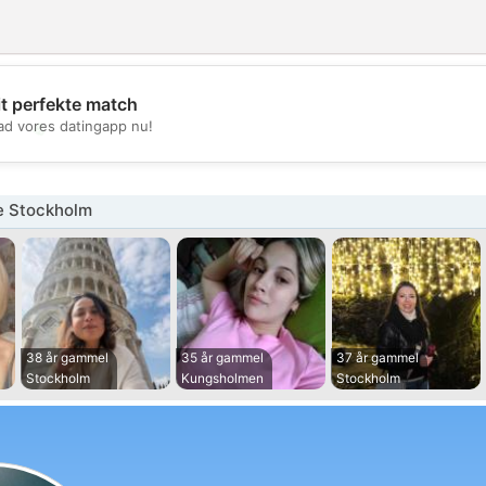
it perfekte match
💖
d vores datingapp nu!
💕
e Stockholm
38 år gammel
35 år gammel
37 år gammel
Stockholm
Kungsholmen
Stockholm