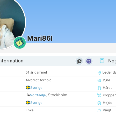
Mari86l
1
nformation
Nogl
51 år gammel
Leder du
Alvorligt forhold
Øjne
Sverige
Håret
Stockholm
Norrtaelje
,
Kroppe
Sverige
Højde
Enke
Vægt