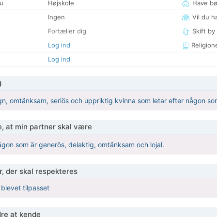
u
Højskole
Have bø
Ingen
Vil du h
Fortæller dig
Skift by
Log ind
Religion
Log ind
g
ugn, omtänksam, seriös och uppriktig kvinna som letar efter någon som
, at min partner skal være
någon som är generös, delaktig, omtänksam och lojal.
r, der skal respekteres
 blevet tilpasset
re at kende