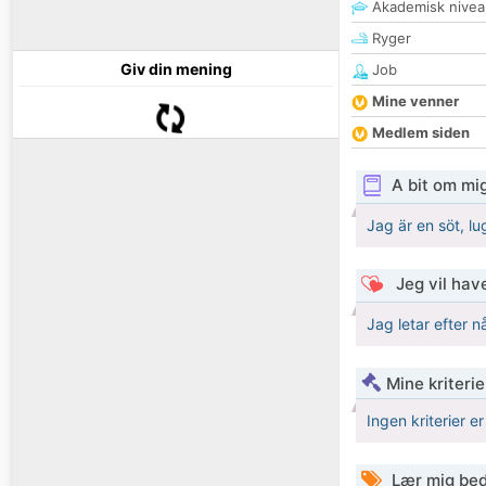
Akademisk nivea
Ryger
Giv din mening
Job
Mine venner
Medlem siden
A bit om mi
Jag är en söt, l
Jeg vil have
Jag letar efter 
Mine kriterie
Ingen kriterier er
Lær mig bed