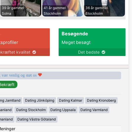
39 år gammel
41 år gammel
36 år gammel
Solna
Stockholm
Stockholm
s
Besøgende
tsprofiler
Meget besøgt
kræftet kvalitet
Det bedste
, vær venlig og støt os
ing Jamtland
Dating Jönköping
Dating Kalmar
Dating Kronoberg
manland
Dating Stockholm
Dating Uppsala
Dating Varmland
manland
Dating Västra Götaland
eninger