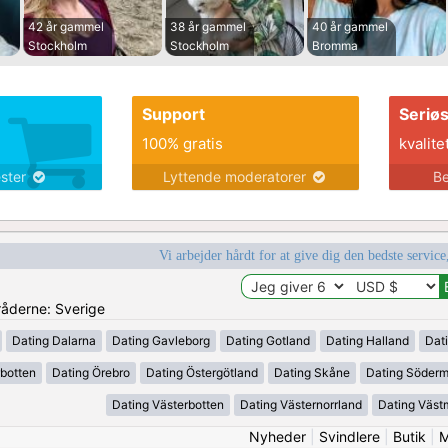
42 år gammel
38 år gammel
40 år gammel
Stockholm
Stockholm
Bromma
Support
Seriø
100% gratis
kvalite
ester
Lyttende moderatorer
Be
Vi arbejder hårdt for at give dig den bedste service
mråderne: Sverige
Dating Dalarna
Dating Gavleborg
Dating Gotland
Dating Halland
Dat
rbotten
Dating Örebro
Dating Östergötland
Dating Skåne
Dating Söder
Dating Västerbotten
Dating Västernorrland
Dating Väst
Nyheder
|
Svindlere
|
Butik
|
M