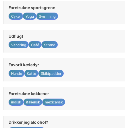
Foretrukne sportsgrene
Cykel
Yoga
Svømning
Udflugt
Vandring
Café
Strand
Favorit kæledyr
Hunde
Katte
Skildpadder
Foretrukne køkkener
indisk
italiensk
mexicansk
Drikker jeg alc ohol?