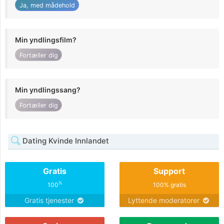
Ja, med mådehold
Min yndlingsfilm?
Fortæller dig
Min yndlingssang?
Fortæller dig
Dating Kvinde Innlandet
Gratis
Support
%
100
100% gratis
Gratis tjenester
Lyttende moderatorer