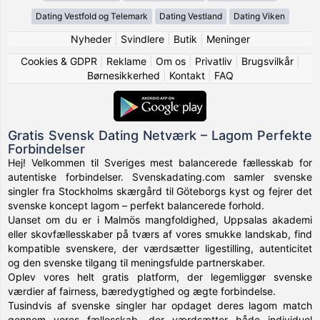
Dating Vestfold og Telemark
Dating Vestland
Dating Viken
Nyheder
|
Svindlere
|
Butik
|
Meninger
Cookies & GDPR
|
Reklame
|
Om os
|
Privatliv
|
Brugsvilkår
|
Børnesikkerhed
|
Kontakt
|
FAQ
Gratis Svensk Dating Netværk – Lagom Perfekte
Forbindelser
Hej! Velkommen til Sveriges mest balancerede fællesskab for
autentiske forbindelser. Svenskadating.com samler svenske
singler fra Stockholms skærgård til Göteborgs kyst og fejrer det
svenske koncept lagom – perfekt balancerede forhold.
Uanset om du er i Malmös mangfoldighed, Uppsalas akademi
eller skovfællesskaber på tværs af vores smukke landskab, find
kompatible svenskere, der værdsætter ligestilling, autenticitet
og den svenske tilgang til meningsfulde partnerskaber.
Oplev vores helt gratis platform, der legemliggør svenske
værdier af fairness, bæredygtighed og ægte forbindelse.
Tusindvis af svenske singler har opdaget deres lagom match
gennem vores fællesskab, der værdsætter både individuel