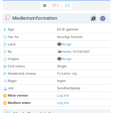
1
Medlemsinformation
Age
63 år gammel
Her for
Alvorligt forhold
Land
Norge
Innlandet
By
Hamar
,
Origins
Norge
Civil status
Single
Akademisk niveau
Fortæller dig
Ryger
Ingen
Job
Sundhedspleje
Mine venner
Log ind
Medlem siden
Log ind