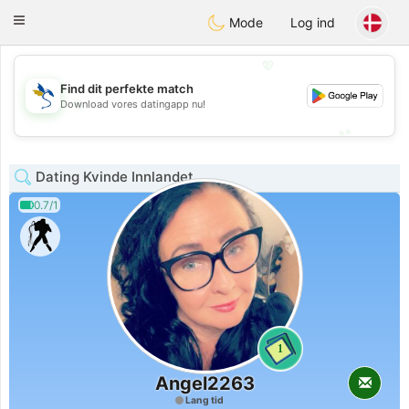
SvenskaDating
Toggle
Mode
Log ind
navigation
💖
Find dit perfekte match
💖
Download vores datingapp nu!
💕
💕
Dating Kvinde Innlandet
0.7/1
1
Angel2263
Lang tid