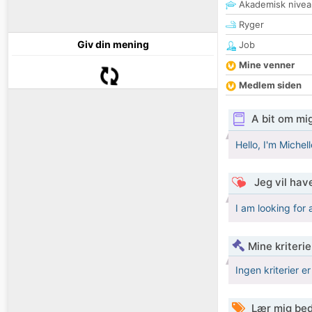
Akademisk nivea
Ryger
Giv din mening
Job
Mine venner
Medlem siden
A bit om mi
Hello, I'm Michell
Jeg vil have
I am looking for
Mine kriterie
Ingen kriterier er
Lær mig bed