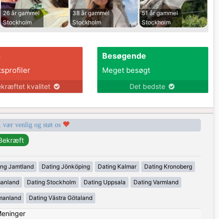
26 år gammel
38 år gammel
51 år gammel
Stockholm
Stockholm
Stockholm
s
Besøgende
tsprofiler
Meget besøgt
kræftet kvalitet
Det bedste
, vær venlig og støt os
ing Jamtland
Dating Jönköping
Dating Kalmar
Dating Kronoberg
manland
Dating Stockholm
Dating Uppsala
Dating Varmland
manland
Dating Västra Götaland
eninger