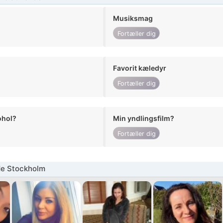
Musiksmag
Fortæller dig
Favorit kæledyr
Fortæller dig
ohol?
Min yndlingsfilm?
Fortæller dig
de Stockholm