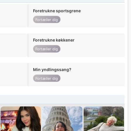
Foretrukne sportsgrene
Fortæller dig
Foretrukne køkkener
Fortæller dig
Min yndlingssang?
Fortæller dig