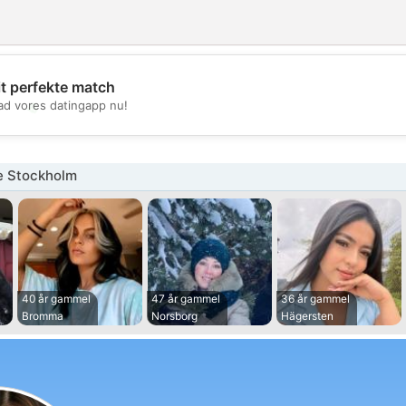
it perfekte match
💖
d vores datingapp nu!
💕
e Stockholm
40 år gammel
47 år gammel
36 år gammel
Bromma
Norsborg
Hägersten