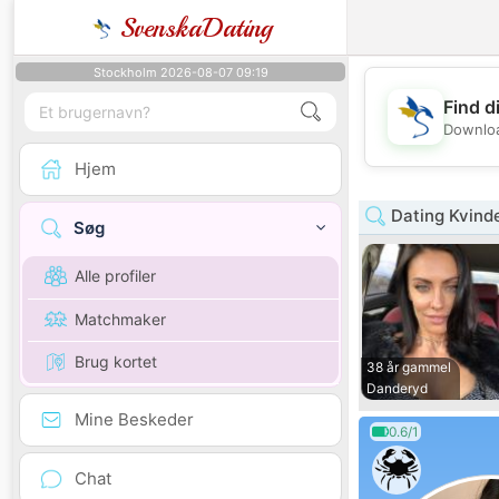
SvenskaDating
Stockholm 2026-08-07 09:19
Find d
Downloa
Hjem
Dating Kvind
Søg
Alle profiler
Matchmaker
Brug kortet
38 år gammel
Danderyd
Mine Beskeder
0.6/1
Chat