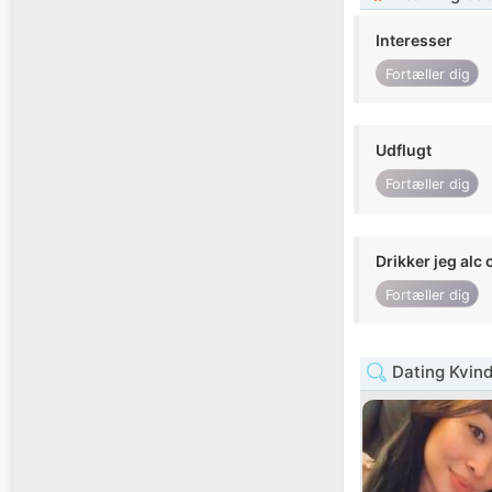
Interesser
Fortæller dig
Udflugt
Fortæller dig
Drikker jeg alc 
Fortæller dig
Dating Kvin