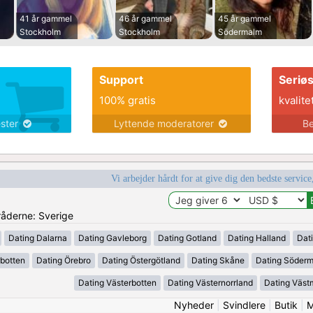
41 år gammel
46 år gammel
45 år gammel
Stockholm
Stockholm
Södermalm
Support
Seriø
100% gratis
kvalite
ester
Lyttende moderatorer
Be
Vi arbejder hårdt for at give dig den bedste service
mråderne: Sverige
Dating Dalarna
Dating Gavleborg
Dating Gotland
Dating Halland
Dat
rbotten
Dating Örebro
Dating Östergötland
Dating Skåne
Dating Söder
Dating Västerbotten
Dating Västernorrland
Dating Väst
Nyheder
|
Svindlere
|
Butik
|
M