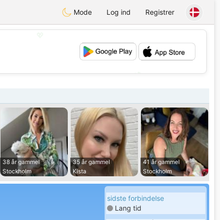
Mode
Log ind
Registrer
💖
💕
38 år gammel
35 år gammel
41 år gammel
Stockholm
Kista
Stockholm
sidste forbindelse
Lang tid