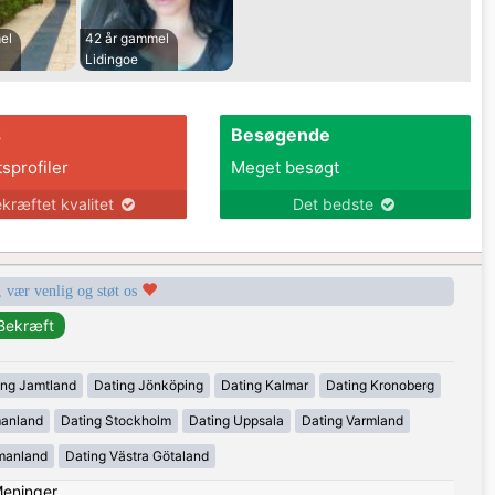
el
42 år gammel
Lidingoe
s
Besøgende
tsprofiler
Meget besøgt
kræftet kvalitet
Det bedste
, vær venlig og støt os
ing Jamtland
Dating Jönköping
Dating Kalmar
Dating Kronoberg
manland
Dating Stockholm
Dating Uppsala
Dating Varmland
manland
Dating Västra Götaland
eninger