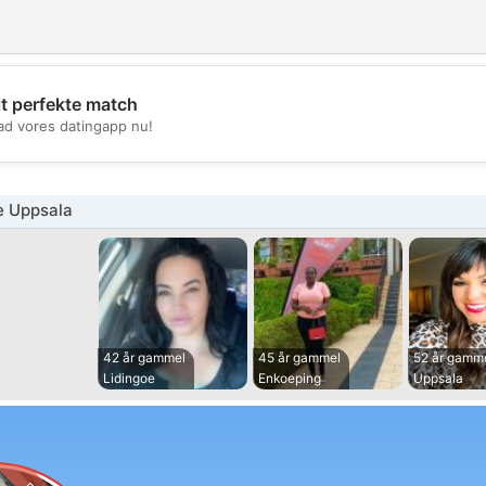
it perfekte match
💖
d vores datingapp nu!
💕
e Uppsala
42 år gammel
45 år gammel
52 år gamm
Lidingoe
Enkoeping
Uppsala