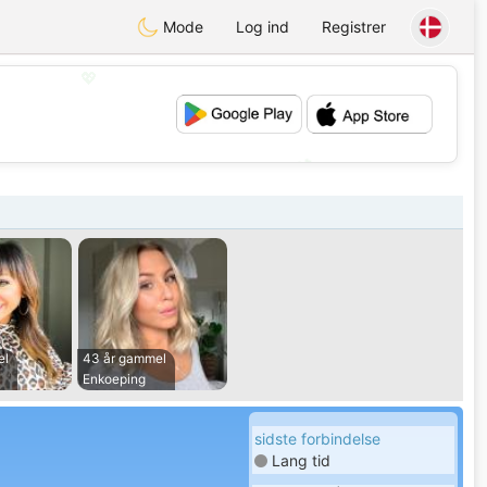
Mode
Log ind
Registrer
💖
💕
el
43 år gammel
Enkoeping
sidste forbindelse
Lang tid