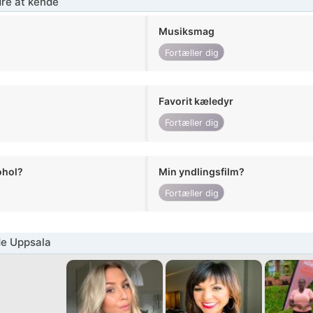
re at kende
Musiksmag
Fortæller dig
Favorit kæledyr
Fortæller dig
ohol?
Min yndlingsfilm?
Fortæller dig
de Uppsala