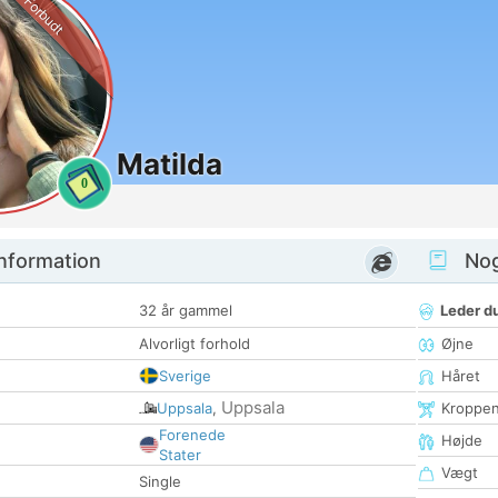
Forbudt
Matilda
0
nformation
Nogl
32 år gammel
Leder du
Alvorligt forhold
Øjne
Sverige
Håret
Uppsala
Uppsala
,
Kroppe
Forenede
Højde
Stater
Vægt
Single