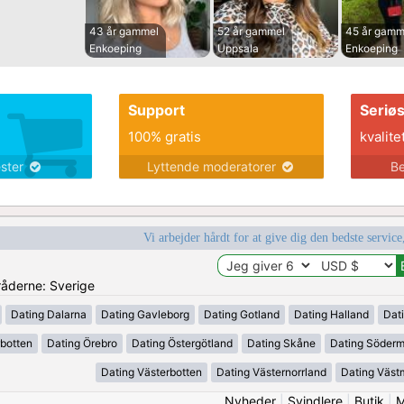
43 år gammel
52 år gammel
45 år gamm
Enkoeping
Uppsala
Enkoeping
Support
Seriø
100% gratis
kvalite
ester
Lyttende moderatorer
Be
Vi arbejder hårdt for at give dig den bedste service
mråderne: Sverige
Dating Dalarna
Dating Gavleborg
Dating Gotland
Dating Halland
Dat
rbotten
Dating Örebro
Dating Östergötland
Dating Skåne
Dating Söder
Dating Västerbotten
Dating Västernorrland
Dating Väst
Nyheder
|
Svindlere
|
Butik
|
M