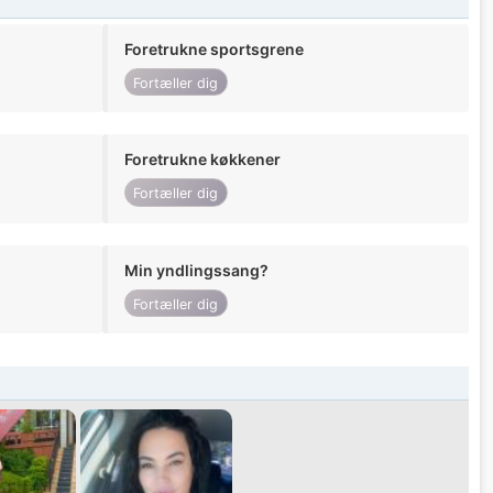
Foretrukne sportsgrene
Fortæller dig
Foretrukne køkkener
Fortæller dig
Min yndlingssang?
Fortæller dig