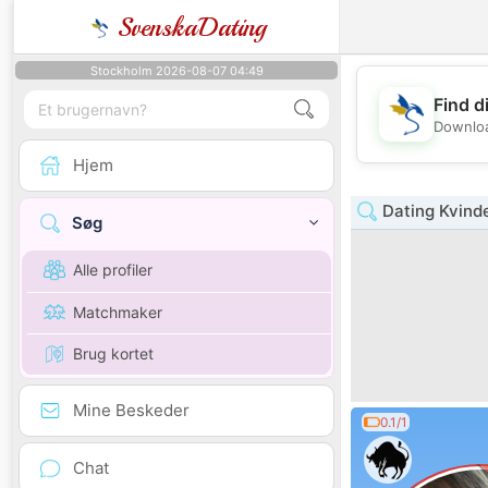
SvenskaDating
Stockholm 2026-08-07 04:49
Find d
Downloa
Hjem
Dating Kvind
Søg
Alle profiler
Matchmaker
Brug kortet
Mine Beskeder
0.1/1
Chat