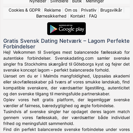
Nyheder
|
Svindlere
|
Butik
|
Meninger
Cookies & GDPR
|
Reklame
|
Om os
|
Privatliv
|
Brugsvilkår
|
Børnesikkerhed
|
Kontakt
|
FAQ
Gratis Svensk Dating Netværk – Lagom Perfekte
Forbindelser
Hej! Velkommen til Sveriges mest balancerede fællesskab for
autentiske forbindelser. Svenskadating.com samler svenske
singler fra Stockholms skærgård til Göteborgs kyst og fejrer det
svenske koncept lagom – perfekt balancerede forhold.
Uanset om du er i Malmös mangfoldighed, Uppsalas akademi
eller skovfællesskaber på tværs af vores smukke landskab, find
kompatible svenskere, der værdsætter ligestilling, autenticitet
og den svenske tilgang til meningsfulde partnerskaber.
Oplev vores helt gratis platform, der legemliggør svenske
værdier af fairness, bæredygtighed og ægte forbindelse.
Tusindvis af svenske singler har opdaget deres lagom match
gennem vores fællesskab, der værdsætter både individuel
frihed og meningsfuldt sammenhold.
Find din perfekt balancerede svenske forbindelse under vores