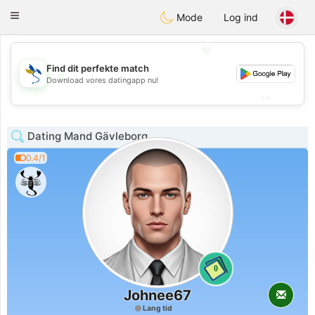
SvenskaDating
Toggle
Mode
Log ind
navigation
💖
Find dit perfekte match
💖
Download vores datingapp nu!
💕
💕
Dating Mand Gävleborg
0.4/1
0
Johnee67
Lang tid