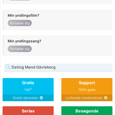
Min yndlingsfilm?
Fortæller dig
Min yndlingssang?
Fortæller dig
Dating Mand Gävleborg
Gratis
Support
%
100
100% gratis
Gratis tjenester
Lyttende moderatorer
Seriøs
Besøgende