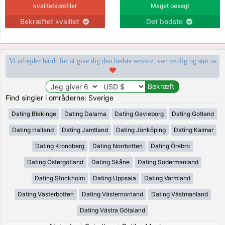
kvalitetsprofiler
Meget besøgt
Bekræftet kvalitet
Det bedste
Vi arbejder hårdt for at give dig den bedste service, vær venlig og støt os
Find singler i områderne: Sverige
Dating Blekinge
Dating Dalarna
Dating Gavleborg
Dating Gotland
Dating Halland
Dating Jamtland
Dating Jönköping
Dating Kalmar
Dating Kronoberg
Dating Norrbotten
Dating Örebro
Dating Östergötland
Dating Skåne
Dating Södermanland
Dating Stockholm
Dating Uppsala
Dating Varmland
Dating Västerbotten
Dating Västernorrland
Dating Västmanland
Dating Västra Götaland