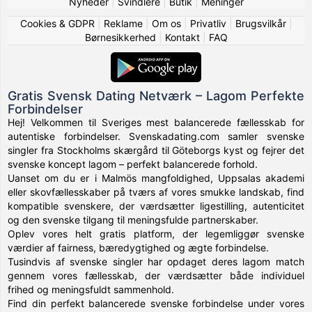
Nyheder
|
Svindlere
|
Butik
|
Meninger
Cookies & GDPR
|
Reklame
|
Om os
|
Privatliv
|
Brugsvilkår
|
Børnesikkerhed
|
Kontakt
|
FAQ
Gratis Svensk Dating Netværk – Lagom Perfekte
Forbindelser
Hej! Velkommen til Sveriges mest balancerede fællesskab for
autentiske forbindelser. Svenskadating.com samler svenske
singler fra Stockholms skærgård til Göteborgs kyst og fejrer det
svenske koncept lagom – perfekt balancerede forhold.
Uanset om du er i Malmös mangfoldighed, Uppsalas akademi
eller skovfællesskaber på tværs af vores smukke landskab, find
kompatible svenskere, der værdsætter ligestilling, autenticitet
og den svenske tilgang til meningsfulde partnerskaber.
Oplev vores helt gratis platform, der legemliggør svenske
værdier af fairness, bæredygtighed og ægte forbindelse.
Tusindvis af svenske singler har opdaget deres lagom match
gennem vores fællesskab, der værdsætter både individuel
frihed og meningsfuldt sammenhold.
Find din perfekt balancerede svenske forbindelse under vores