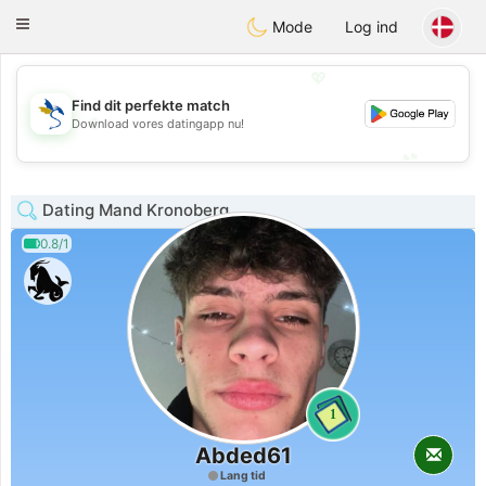
SvenskaDating
Toggle
Mode
Log ind
navigation
💖
Find dit perfekte match
💖
Download vores datingapp nu!
💕
💕
Dating Mand Kronoberg
0.8/1
1
Abded61
Lang tid