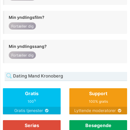
Min yndlingsfilm?
Fortæller dig
Min yndlingssang?
Fortæller dig
Dating Mand Kronoberg
Gratis
Support
%
100
100% gratis
Gratis tjenester
Lyttende moderatorer
Seriøs
Besøgende