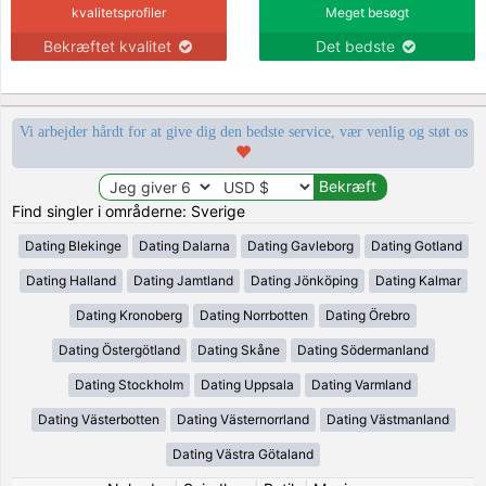
kvalitetsprofiler
Meget besøgt
Bekræftet kvalitet
Det bedste
Vi arbejder hårdt for at give dig den bedste service, vær venlig og støt os
Find singler i områderne: Sverige
Dating Blekinge
Dating Dalarna
Dating Gavleborg
Dating Gotland
Dating Halland
Dating Jamtland
Dating Jönköping
Dating Kalmar
Dating Kronoberg
Dating Norrbotten
Dating Örebro
Dating Östergötland
Dating Skåne
Dating Södermanland
Dating Stockholm
Dating Uppsala
Dating Varmland
Dating Västerbotten
Dating Västernorrland
Dating Västmanland
Dating Västra Götaland