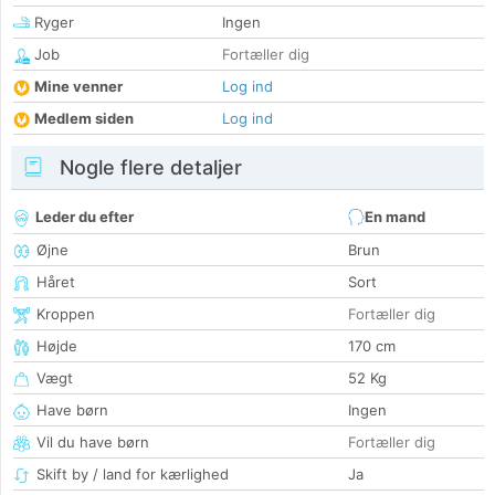
Ryger
Ingen
Job
Fortæller dig
Mine venner
Log ind
Medlem siden
Log ind
Nogle flere detaljer
Leder du efter
En mand
Øjne
Brun
Håret
Sort
Kroppen
Fortæller dig
Højde
170 cm
Vægt
52 Kg
Have børn
Ingen
Vil du have børn
Fortæller dig
Skift by / land for kærlighed
Ja