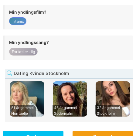
Min yndlingsfilm?
Titanic
Min yndlingssang?
Fortæller dig
Dating Kvinde Stockholm
51 år gammel
45 år gammel
32 år gammel
Norrtaelje
Södermalm
Stockholm