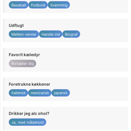
Baseball
Fodbold
Svømning
Udflugt
Mellem venner
Handle ind
Biograf
Favorit kæledyr
Fortæller dig
Foretrukne køkkener
italiensk
mexicansk
japansk
Drikker jeg alc ohol?
Ja, med mådehold