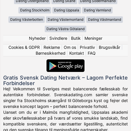
Dating Östergötland
Dating Skåne
Dating Södermanland
Dating Stockholm
Dating Uppsala
Dating Varmland
Dating Västerbotten
Dating Västernorrland
Dating Västmanland
Dating Västra Götaland
Nyheder
|
Svindlere
|
Butik
|
Meninger
Cookies & GDPR
|
Reklame
|
Om os
|
Privatliv
|
Brugsvilkår
|
Børnesikkerhed
|
Kontakt
|
FAQ
Gratis Svensk Dating Netværk – Lagom Perfekte
Forbindelser
Hej! Velkommen til Sveriges mest balancerede fællesskab for
autentiske forbindelser. Svenskadating.com samler svenske
singler fra Stockholms skærgård til Göteborgs kyst og fejrer det
svenske koncept lagom – perfekt balancerede forhold.
Uanset om du er i Malmös mangfoldighed, Uppsalas akademi
eller skovfællesskaber på tværs af vores smukke landskab, find
kompatible svenskere, der værdsætter ligestilling, autenticitet
og den svenske tilgang til meningsfulde partnerskaber.