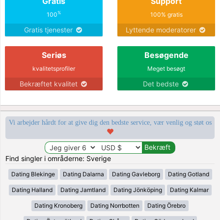
Gratis
Support
%
100
100% gratis
Gratis tjenester
Lyttende moderatorer
Seriøs
Besøgende
kvalitetsprofiler
Meget besøgt
Bekræftet kvalitet
Det bedste
Vi arbejder hårdt for at give dig den bedste service, vær venlig og støt os
Find singler i områderne: Sverige
Dating Blekinge
Dating Dalarna
Dating Gavleborg
Dating Gotland
Dating Halland
Dating Jamtland
Dating Jönköping
Dating Kalmar
Dating Kronoberg
Dating Norrbotten
Dating Örebro