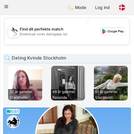
SvenskaDating
Toggle
Mode
Log ind
navigation
💖
Find dit perfekte match
💖
Download vores datingapp nu!
💕
💕
Dating Kvinde Stockholm
37 år gammel
48 år gammel
51 år gammel
Stockholm
Rasunda
Stockholm
0.8/1