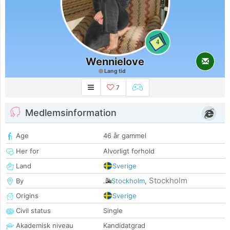
4
Wennielove
Lang tid
7
Medlemsinformation
Age
46 år gammel
Her for
Alvorligt forhold
Land
Sverige
Stockholm
By
Stockholm
,
Origins
Sverige
Civil status
Single
Akademisk niveau
Kandidatgrad