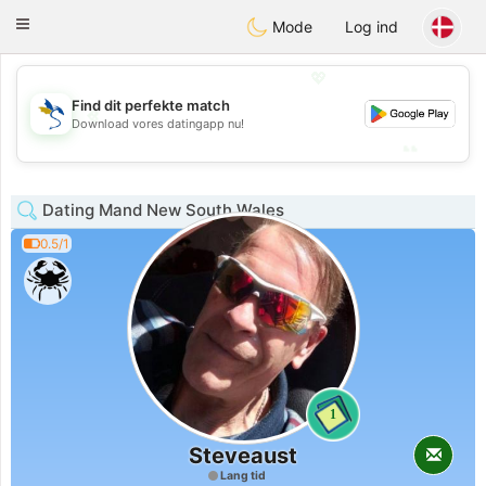
SvenskaDating
Toggle
Mode
Log ind
navigation
💖
Find dit perfekte match
💖
Download vores datingapp nu!
💕
💕
Dating Mand New South Wales
0.5/1
1
Steveaust
Lang tid