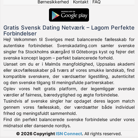
Børnesikkerhed
|
Kontakt
|
FAQ
Gratis Svensk Dating Netværk – Lagom Perfekte
Forbindelser
Hej! Velkommen til Sveriges mest balancerede fællesskab for
autentiske forbindelser. Svenskadating.com samler svenske
singler fra Stockholms skærgård til Göteborgs kyst og fejrer det
svenske koncept lagom – perfekt balancerede forhold.
Uanset om du er i Malmös mangfoldighed, Uppsalas akademi
eller skovfællesskaber på tværs af vores smukke landskab, find
kompatible svenskere, der værdsætter ligestilling, autenticitet
og den svenske tilgang til meningsfulde partnerskaber.
Oplev vores helt gratis platform, der legemliggør svenske
værdier af fairness, bæredygtighed og ægte forbindelse.
Tusindvis af svenske singler har opdaget deres lagom match
gennem vores fællesskab, der værdsætter både individuel
frihed og meningsfuldt sammenhold.
Find din perfekt balancerede svenske forbindelse under vores
midnatsol eller dansende nordlys.
© 2026 Copyright
ISN Connect
.
All rights reserved.