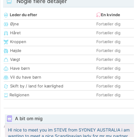
Nogle flere detaljer
Leder du efter
En kvinde
Øjne
Fortæller dig
Håret
Fortæller dig
Kroppen
Fortæller dig
Højde
Fortæller dig
Vægt
Fortæller dig
Have børn
Fortæller dig
Vil du have børn
Fortæller dig
Skift by / land for kærlighed
Fortæller dig
Religionen
Fortæller dig
A bit om mig
HI nice to meet you im STEVE from SYDNEY AUSTRALIA i am
wanting to meet a nice Scandinavian lady for mr my partner