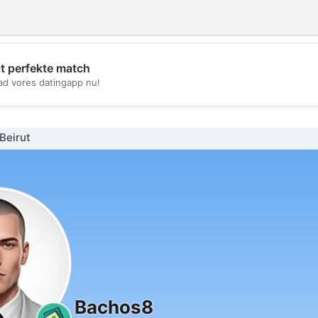
it perfekte match
💖
d vores datingapp nu!
💕
Beirut
Bachos8