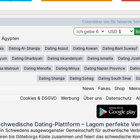
Unterstütze uns für besseren Se
n: Ägypten
ia
Dating Al-Sharqia
Dating Assiut
Dating Aswan
Dating Bani Suwayf
iyum
Dating Gharbiyah
Dating Iskandariyah
Dating Ismailia
Dating Jiza
sa Matrouh
Dating Menofia
Dating Minya
Dating Najran Province
Datin
Dating Sharqia
Dating Sohag
Dating South Sinai
Da
News
|
Fakes
|
Shop
|
Mein
Cookies & DSGVO
|
Werbung
|
Über uns
|
Datenschutz
|
A
schwedische Dating-Plattform – Lagom perfekte Ve
 in Schwedens ausgewogenster Gemeinschaft für authentische Verb
ren bis Göteborgs Küste zusammen und feiert das schwedische Ko