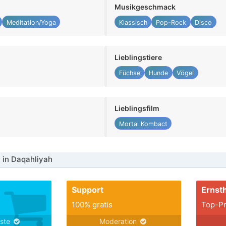
Musikgeschmack
Meditation/Yoga
Klassisch
Pop-Rock
Disco
Lieblingstiere
Füchse
Hunde
Vögel
Lieblingsfilm
Mortal Kombact
 in Daqahliyah
Support
Ernsth
100% gratis
Top-Pr
nste
Moderation