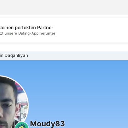
deinen perfekten Partner
💖
tzt unsere Dating-App herunter!
💕
in Daqahliyah
Moudy83