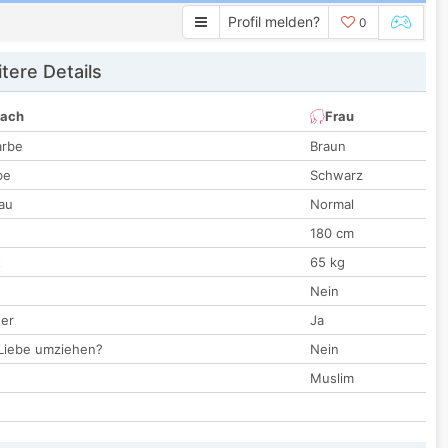
Profil melden?
0
tere Details
nach
Frau
arbe
Braun
be
Schwarz
au
Normal
180 cm
t
65 kg
Nein
der
Ja
 Liebe umziehen?
Nein
Muslim