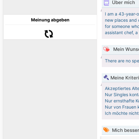
Über mich
I am a 43-year-ol
Meinung abgeben
new places and c
for someone who 
assistant chef, a
Mein Wunsc
There are no spec
Meine Kriter
Akzeptiertes Alt
Nur Singles kont
Nur ernsthafte K
Nur von Frauen k
Ich möchte nicht
Mich besser