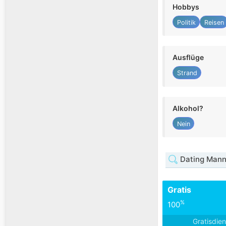
Hobbys
Politik
Reisen
Ausflüge
Strand
Alkohol?
Nein
Dating Mann
Gratis
%
100
Gratisdie