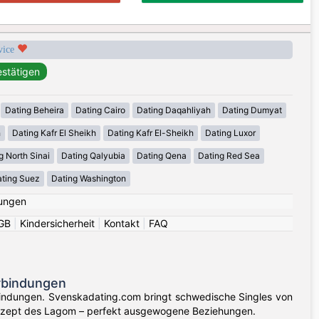
rvice
Dating Beheira
Dating Cairo
Dating Daqahliyah
Dating Dumyat
h
Dating Kafr El Sheikh
Dating Kafr El-Sheikh
Dating Luxor
g North Sinai
Dating Qalyubia
Dating Qena
Dating Red Sea
ting Suez
Dating Washington
ungen
GB
|
Kindersicherheit
|
Kontakt
|
FAQ
rbindungen
indungen. Svenskadating.com bringt schwedische Singles von
nzept des Lagom – perfekt ausgewogene Beziehungen.