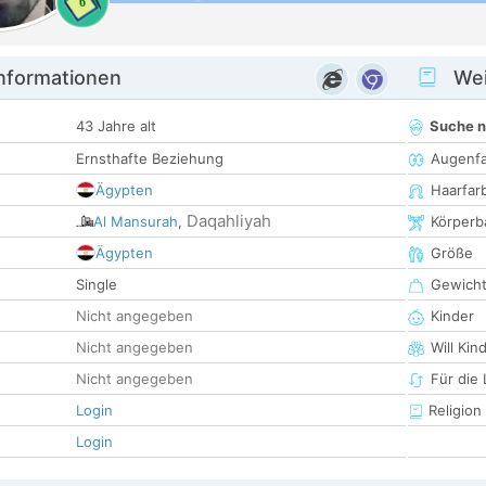
6
informationen
Wei
43 Jahre alt
Suche 
Ernsthafte Beziehung
Augenf
Ägypten
Haarfar
Daqahliyah
Al Mansurah
,
Körperb
Ägypten
Größe
Single
Gewich
Nicht angegeben
Kinder
Nicht angegeben
Will Kin
Nicht angegeben
Für die
Login
Religion
Login