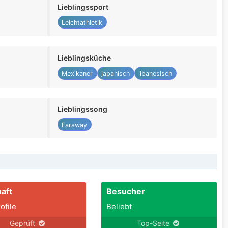
Lieblingssport
Leichtathletik
Lieblingsküche
Mexikaner
japanisch
libanesisch
Lieblingssong
Faraway
aft
Besucher
ofile
Beliebt
Geprüft
Top-Seite