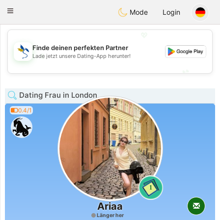
SvenskaDating
Toggle
Mode
Login
navigation
💖
Finde deinen perfekten Partner
💖
Lade jetzt unsere Dating-App herunter!
💕
💕
Dating Frau in London
0.4/1
1
Ariaa
Länger her