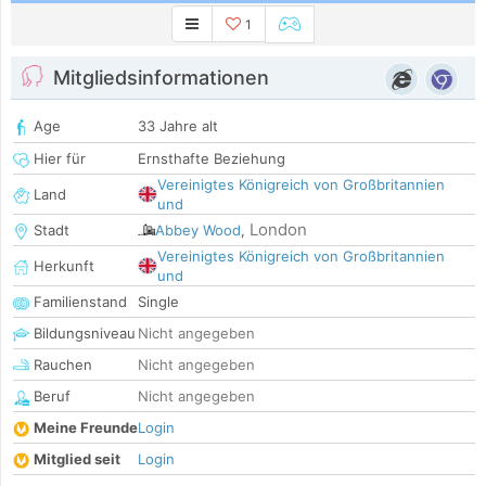
1
Mitgliedsinformationen
Age
33 Jahre alt
Hier für
Ernsthafte Beziehung
Vereinigtes Königreich von Großbritannien
Land
und
London
Stadt
Abbey Wood
,
Vereinigtes Königreich von Großbritannien
Herkunft
und
Familienstand
Single
Bildungsniveau
Nicht angegeben
Rauchen
Nicht angegeben
Beruf
Nicht angegeben
Meine Freunde
Login
Mitglied seit
Login