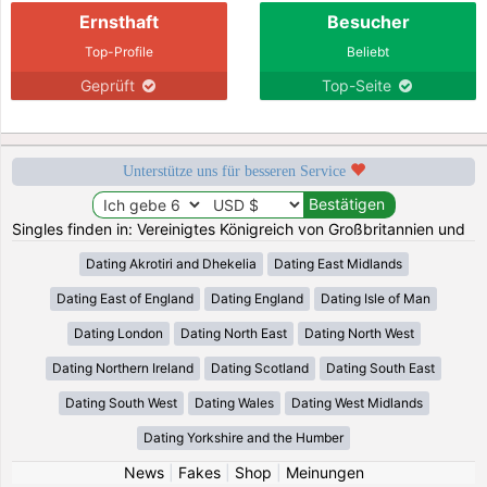
Ernsthaft
Besucher
Top-Profile
Beliebt
Geprüft
Top-Seite
Unterstütze uns für besseren Service
Singles finden in: Vereinigtes Königreich von Großbritannien und
Dating Akrotiri and Dhekelia
Dating East Midlands
Dating East of England
Dating England
Dating Isle of Man
Dating London
Dating North East
Dating North West
Dating Northern Ireland
Dating Scotland
Dating South East
Dating South West
Dating Wales
Dating West Midlands
Dating Yorkshire and the Humber
News
|
Fakes
|
Shop
|
Meinungen