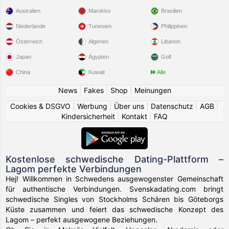
Australien
Marokko
Brasilien
Niederlande
Tunesien
Philippinen
Österreich
Algerien
Libanon
Japan
Ägypten
Golf
China
Kuwait
Alle
News
|
Fakes
|
Shop
|
Meinungen
Cookies & DSGVO
|
Werbung
|
Über uns
|
Datenschutz
|
AGB
|
Kindersicherheit
|
Kontakt
|
FAQ
Kostenlose schwedische Dating-Plattform –
Lagom perfekte Verbindungen
Hej! Willkommen in Schwedens ausgewogenster Gemeinschaft
für authentische Verbindungen. Svenskadating.com bringt
schwedische Singles von Stockholms Schären bis Göteborgs
Küste zusammen und feiert das schwedische Konzept des
Lagom – perfekt ausgewogene Beziehungen.