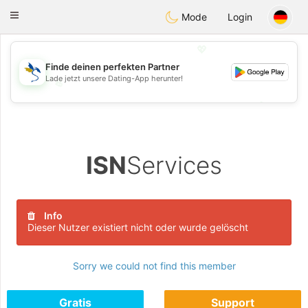
SvenskaDating
Toggle
Mode
Login
navigation
💖
Finde deinen perfekten Partner
Lade jetzt unsere Dating-App herunter!
💖
💕
💕
ISN
Services
Info
Dieser Nutzer existiert nicht oder wurde gelöscht
Sorry we could not find this member
Gratis
Support