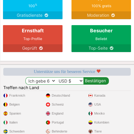
%
100
100% gratis
Gratisdienste
Moderation
Ernsthaft
Besucher
Top-Profile
Beliebt
Geprüft
Top-Seite
Unterstütze uns für besseren Service
Treffen nach Land
Frankreich
Deutschland
Kanada
Belgien
Schweiz
USA
Spanien
England
Mexiko
Italien
Portugal
Kolumbien
Schweden
Behinderte
Tiere