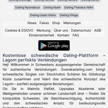
Dating Nyandarua
Dating Nyeri
Dating Tharaka-Nithi
Dating Uasin Gishu
Dating Vihiga
News
|
Fakes
|
Shop
|
Meinungen
Cookies & DSGVO
|
Werbung
|
Über uns
|
Datenschutz
|
AGB
|
Kindersicherheit
|
Kontakt
|
FAQ
Kostenlose schwedische Dating-Plattform –
Lagom perfekte Verbindungen
Hej! Willkommen in Schwedens ausgewogenster Gemeinschaft
für authentische Verbindungen. Svenskadating.com bringt
schwedische Singles von Stockholms Schären bis Göteborgs
Küste zusammen und feiert das schwedische Konzept des
Lagom – perfekt ausgewogene Beziehungen.
Ob Sie in Malmös Vielfalt, Uppsalas Akademie oder
Waldgemeinden unserer schönen Landschaft sind – finden Sie
kompatible Schweden, die Gleichberechtigung, Authentizität
und den schwedischen Ansatz für bedeutungsvolle
Partnerschaften schätzen.