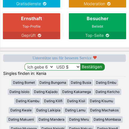
Gratisdienste
Moderation
Ernsthaft
Besucher
Top-Profile
Beliebt
Geprüft
Top-Seite
Unterstütze uns für besseren Service
Singles finden in: Kenia
Dating Bomet
Dating Bungoma
Dating Busia
Dating Embu
Dating Isiolo
Dating Kajiado
Dating Kakamega
Dating Kericho
Dating Kiambu
Dating Kilifi
Dating Kisii
Dating Kisumu
Dating Kwale
Dating Laikipia
Dating Lamu
Dating Machakos
Dating Makueni
Dating Mandera
Dating Meru
Dating Mombasa
Dating Muranga
Dating Nairobi
Dating Nakuru
Dating Nandi