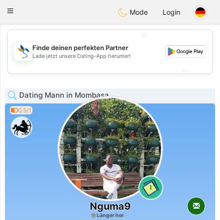
SvenskaDating
Toggle
Mode
Login
navigation
💖
Finde deinen perfekten Partner
💖
Lade jetzt unsere Dating-App herunter!
💕
💕
Dating Mann in Mombasa
0.5/1
1
Nguma9
Länger her