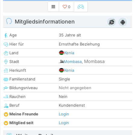
0
Mitgliedsinformationen
Age
35 Jahre alt
Hier für
Ernsthafte Beziehung
Land
Kenia
Mombasa
Stadt
Mombasa
,
Herkunft
Kenia
Familienstand
Single
Bildungsniveau
Nicht angegeben
Rauchen
Nein
Beruf
Kundendienst
Meine Freunde
Login
Mitglied seit
Login