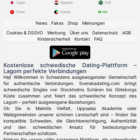
Japan
Ägypten
Golf
China
Kuwait
Alle
News
|
Fakes
|
Shop
|
Meinungen
Cookies & DSGVO
|
Werbung
|
Über uns
|
Datenschutz
|
AGB
|
Kindersicherheit
|
Kontakt
|
FAQ
Kostenlose schwedische Dating-Plattform –
Lagom perfekte Verbindungen
Hej! Willkommen in Schwedens ausgewogenster Gemeinschaft
für authentische Verbindungen. Svenskadating.com bringt
schwedische Singles von Stockholms Schären bis Göteborgs
Küste zusammen und feiert das schwedische Konzept des
Lagom – perfekt ausgewogene Beziehungen.
Ob Sie in Malmös Vielfalt, Uppsalas Akademie oder
Waldgemeinden unserer schönen Landschaft sind – finden Sie
kompatible Schweden, die Gleichberechtigung, Authentizität
und den schwedischen Ansatz für bedeutungsvolle
Partnerschaften schätzen.
Erleben Sie unsere völlig kostenlose Plattform, die schwedische