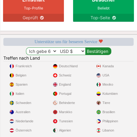
Top-Profile
Beliebt
Geprüft
Top-Seite
Unterstütze uns für besseren Service
Treffen nach Land
Frankreich
Deutschland
Kanada
Belgien
Schweiz
USA
Spanien
England
Mexiko
Italien
Portugal
Kolumbien
Schweden
Behinderte
Tiere
Australien
Marokko
Brasilien
Niederlande
Tunesien
Philippinen
Österreich
Algerien
Libanon