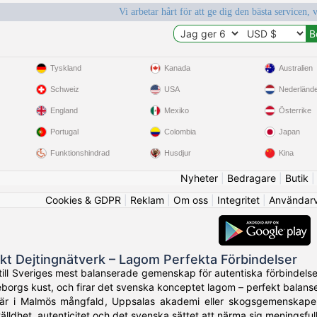
Vi arbetar hårt för att ge dig den bästa servicen, 
Tyskland
Kanada
Australien
Schweiz
USA
Nederländ
England
Mexiko
Österrike
Portugal
Colombia
Japan
Funktionshindrad
Husdjur
Kina
Nyheter
|
Bedragare
|
Butik
Cookies & GDPR
|
Reklam
|
Om oss
|
Integritet
|
Användarvi
kt Dejtingnätverk – Lagom Perfekta Förbindelser
ill Sveriges mest balanserade gemenskap för autentiska förbindels
teborgs kust, och firar det svenska konceptet lagom – perfekt balanse
r i Malmös mångfald, Uppsalas akademi eller skogsgemenskaper 
älldhet, autenticitet och det svenska sättet att närma sig meningsful