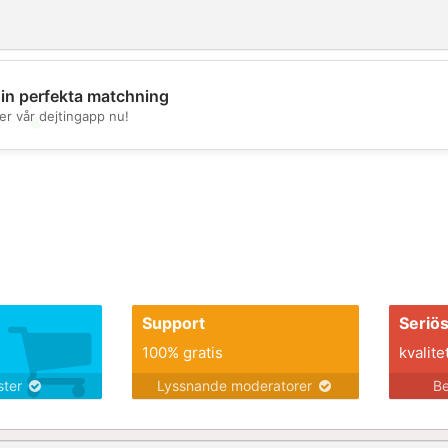
din perfekta matchning
er vår dejtingapp nu!
💖
💕
Support
Seriö
100% gratis
kvalite
nster
Lyssnande moderatorer
Be