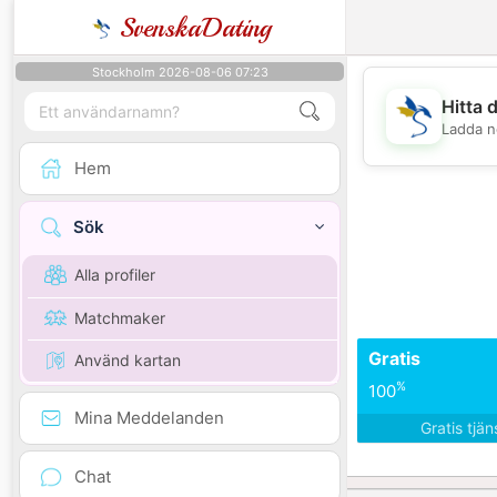
SvenskaDating
Stockholm 2026-08-06 07:23
Hitta 
Ladda n
Hem
Sök
Alla profiler
Matchmaker
Gratis
Använd kartan
%
100
Mina Meddelanden
Gratis tjä
Chat