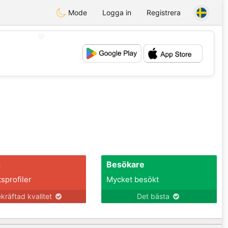
Mode
Logga in
Registrera
💖
💕
s
Besökare
tsprofiler
Mycket besökt
kräftad kvalitet
Det bästa