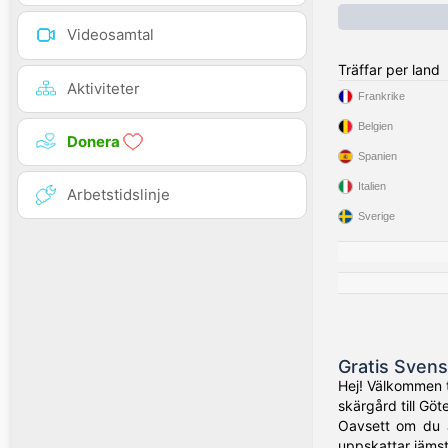
Videosamtal
Träffar per land
Aktiviteter
Frankrike
Belgien
Donera
Spanien
Italien
Arbetstidslinje
Sverige
Gratis Svens
Hej! Välkommen t
skärgård till Gö
Oavsett om du ä
uppskattar jämst