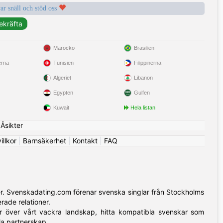
var snäll och stöd oss
Marocko
Brasilien
erna
Tunisien
Filippinerna
Algeriet
Libanon
Egypten
Gulfen
Kuwait
Hela listan
|
Åsikter
llkor
|
Barnsäkerhet
|
Kontakt
|
FAQ
er. Svenskadating.com förenar svenska singlar från Stockholms
rade relationer.
över vårt vackra landskap, hitta kompatibla svenskar som
la partnerskap.