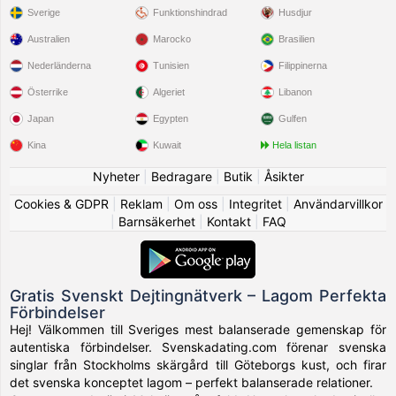
Sverige
Funktionshindrad
Husdjur
Australien
Marocko
Brasilien
Nederländerna
Tunisien
Filippinerna
Österrike
Algeriet
Libanon
Japan
Egypten
Gulfen
Kina
Kuwait
Hela listan
Nyheter
|
Bedragare
|
Butik
|
Åsikter
Cookies & GDPR
|
Reklam
|
Om oss
|
Integritet
|
Användarvillkor
|
Barnsäkerhet
|
Kontakt
|
FAQ
Gratis Svenskt Dejtingnätverk – Lagom Perfekta
Förbindelser
Hej! Välkommen till Sveriges mest balanserade gemenskap för
autentiska förbindelser. Svenskadating.com förenar svenska
singlar från Stockholms skärgård till Göteborgs kust, och firar
det svenska konceptet lagom – perfekt balanserade relationer.