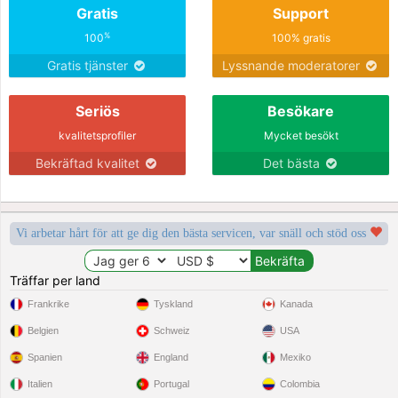
Gratis
Support
%
100
100% gratis
Gratis tjänster
Lyssnande moderatorer
Seriös
Besökare
kvalitetsprofiler
Mycket besökt
Bekräftad kvalitet
Det bästa
Vi arbetar hårt för att ge dig den bästa servicen, var snäll och stöd oss
Träffar per land
Frankrike
Tyskland
Kanada
Belgien
Schweiz
USA
Spanien
England
Mexiko
Italien
Portugal
Colombia