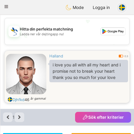
SvenskaDating
Toggle
Mode
Logga in
navigation
💖
Hitta din perfekta matchning
Ladda ner vår dejtingapp nu!
💖
💕
💕
Halland
0.3
i love you all with all my heart and i
promise not to break your heart
thank you so much for your love
år gammal
Djhfkd
46
1
Sök efter kriterier