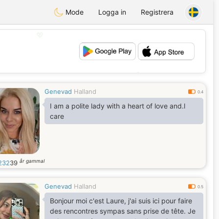
Mode
Logga in
Registrera
💖
💕
Genevad
Halland
0.4
I am a polite lady with a heart of love and.l
care
år gammal
232
39
Genevad
Halland
0.5
Bonjour moi c'est Laure, j'ai suis ici pour faire
des rencontres sympas sans prise de tête. Je