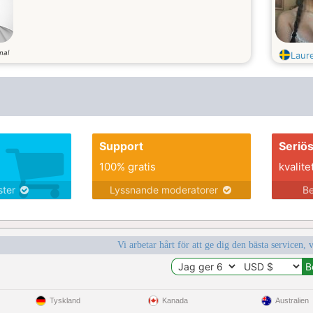
mal
Laur
Support
Seriö
100% gratis
kvalite
nster
Lyssnande moderatorer
Be
Vi arbetar hårt för att ge dig den bästa servicen, 
Tyskland
Kanada
Australien