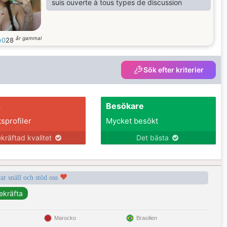
suis ouverte à tous types de discussion
år gammal
e0
28
Sök efter kriterier
s
Besökare
tsprofiler
Mycket besökt
kräftad kvalitet
Det bästa
var snäll och stöd oss
Marocko
Brasilien