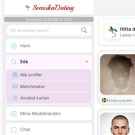
SvenskaDating
Stockholm 2026-08-07 20:51
Hitta 
Ladda n
Hem
Sök
Alla profiler
Matchmaker
Använd kartan
Modouyayam..
Mina Meddelanden
Chat