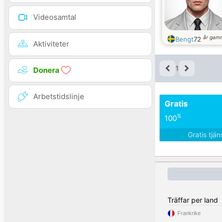
Videosamtal
år gam
Bengt
72
Aktiviteter
1
Donera
Arbetstidslinje
Gratis
%
100
Gratis tjä
Träffar per land
Frankrike