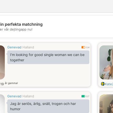
din perfekta matchning
er vår dejtingapp nu!
💖
💕
Genevad
Halland
0.4
I'm looking for good single woman we can be
together
år gammal
.
19
Kate
Genevad
Halland
0.7
Jag är seriös, ärlig, snäll, trogen och har
humor