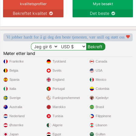
kvalitetsprofiler
Mye besøkt
Bekreftet kvalitet
Det beste
Vi jobber hardt for å gi deg den beste tjenesten, vær snill og støtt oss
Møter etter land
Frankrike
Tyskland
Canada
Belgia
Sveits
USA
Spania
England
Mexico
Italia
Portugal
Colombia
Sverige
Funksjonshemmet
Kjæledyr
Australia
Marokko
Brasil
Nederland
Tunisia
Filippinene
Østerrike
Algerie
Libanon
Japan
Egypt
Gulfen