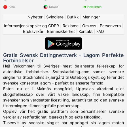
Kina
Kuwait
Hele listen
Nyheter
|
Svindlere
|
Butikk
|
Meninger
Informasjonskapsler og GDPR
|
Reklame
|
Om oss
|
Personvern
|
Bruksvilkår
|
Barnesikkerhet
|
Kontakt
|
FAQ
Gratis Svensk Datingnettverk – Lagom Perfekte
Forbindelser
Hej! Velkommen til Sveriges mest balanserte fellesskap for
autentiske forbindelser. Svenskadating.com samler svenske
singler fra Stockholms skjærgård til Göteborgs kyst, og feirer det
svenske konseptet lagom – perfekt balanserte forhold.
Enten du er i Malmös mangfold, Uppsalas akademi eller
skogsfellesskap over vårt vakre landskap, finn kompatible
svensker som verdsetter likestilling, autentisitet og den svenske
tilnærmingen til meningsfulle partnerskap.
Opplev vår helt gratis plattform som personifiserer svenske
verdier av rettferdighet, bærekraft og ekte tilkobling.
Tusenvis av svenske singler har oppdaget sin lagom match