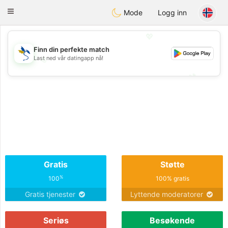
SvenskaDating
Toggle
Mode
Logg inn
navigation
💖
Finn din perfekte match
Last ned vår datingapp nå!
💖
💕
💕
Gratis
Støtte
%
100
100% gratis
Gratis tjenester
Lyttende moderatorer
Seriøs
Besøkende