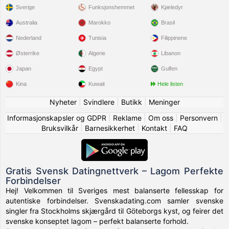
Sverige
Funksjonshemmet
Kjæledyr
Australia
Marokko
Brasil
Nederland
Tunisia
Filippinene
Østerrike
Algerie
Libanon
Japan
Egypt
Gulfen
Kina
Kuwait
Hele listen
Nyheter
|
Svindlere
|
Butikk
|
Meninger
Informasjonskapsler og GDPR
|
Reklame
|
Om oss
|
Personvern
|
Bruksvilkår
|
Barnesikkerhet
|
Kontakt
|
FAQ
Gratis Svensk Datingnettverk – Lagom Perfekte
Forbindelser
Hej! Velkommen til Sveriges mest balanserte fellesskap for
autentiske forbindelser. Svenskadating.com samler svenske
singler fra Stockholms skjærgård til Göteborgs kyst, og feirer det
svenske konseptet lagom – perfekt balanserte forhold.