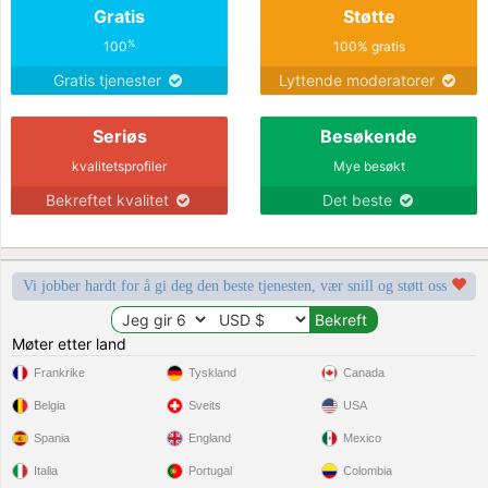
Gratis
Støtte
%
100
100% gratis
Gratis tjenester
Lyttende moderatorer
Seriøs
Besøkende
kvalitetsprofiler
Mye besøkt
Bekreftet kvalitet
Det beste
Vi jobber hardt for å gi deg den beste tjenesten, vær snill og støtt oss
Møter etter land
Frankrike
Tyskland
Canada
Belgia
Sveits
USA
Spania
England
Mexico
Italia
Portugal
Colombia