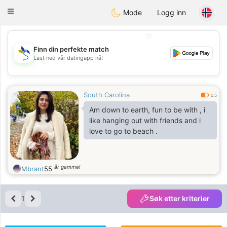
SvenskaDating
Toggle
Mode
Logg inn
navigation
💖
Finn din perfekte match
Last ned vår datingapp nå!
💖
💕
💕
South Carolina
0.5
Am down to earth, fun to be with , i
like hanging out with friends and i
love to go to beach .
år gammel
Mbrant
55
1
Søk etter kriterier