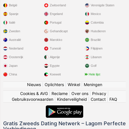
België
Zwitserland
Verenigde Staten
Spanje
Engeland
Mexico
Italië
Portugal
Colombia
Zweden
Gehandicapt
Huisdieren
Australië
Marokko
Brazilië
Nederland
Tunesië
Filipijnen
Oostenrijk
Algerije
Libanon
Japan
Egypte
Golf
China
Koeweit
Hele lijst
Nieuws
|
Oplichters
|
Winkel
|
Meningen
Cookies & AVG
|
Reclame
|
Over ons
|
Privacy
|
Gebruiksvoorwaarden
|
Kinderveiligheid
|
Contact
|
FAQ
Gratis Zweeds Dating Netwerk – Lagom Perfecte
Verbindingen