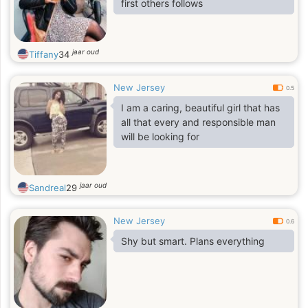
first others follows
jaar oud
Tiffany
34
New Jersey
0.5
I am a caring, beautiful girl that has
all that every and responsible man
will be looking for
jaar oud
Sandreal
29
New Jersey
0.6
Shy but smart. Plans everything