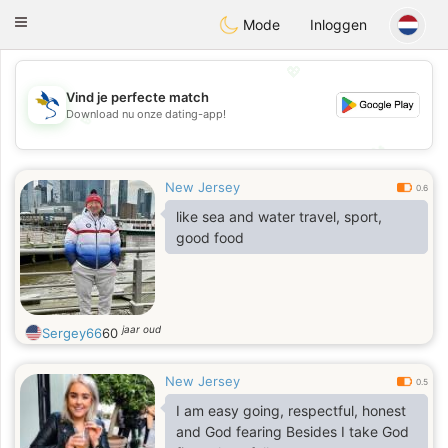
SvenskaDating
Toggle
Mode
Inloggen
navigation
💖
Vind je perfecte match
Download nu onze dating-app!
💖
💕
💕
New Jersey
0.6
like sea and water travel, sport,
good food
jaar oud
Sergey66
60
New Jersey
0.5
I am easy going, respectful, honest
and God fearing Besides I take God