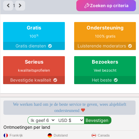
here
1
Zoeken op criteria
Gratis
Ondersteuning
%
100
100% gratis
Gratis diensten
Luisterende moderators
Serieus
Bezoekers
kwaliteitsprofielen
Veel bezocht
Bevestigde kwaliteit
Het beste
We werken hard om je de beste service te geven, wees alsjeblieft
ondersteunend
Ontmoetingen per land
Frankrijk
Duitsland
Canada