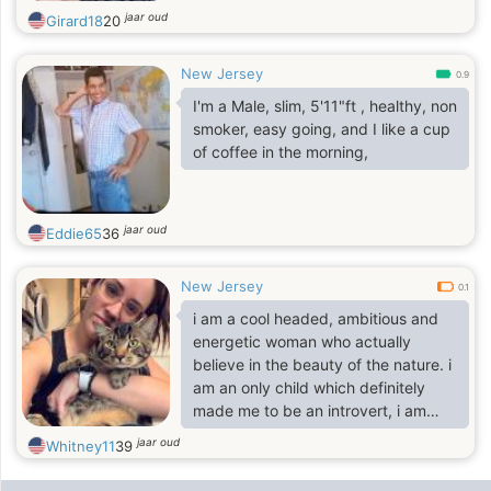
jaar oud
Girard18
20
New Jersey
0.9
I'm a Male, slim, 5'11"ft , healthy, non
smoker, easy going, and I like a cup
of coffee in the morning,
jaar oud
Eddie65
36
New Jersey
0.1
i am a cool headed, ambitious and
energetic woman who actually
believe in the beauty of the nature. i
am an only child which definitely
made me to be an introvert, i am
open to meeting new people but it
jaar oud
Whitney11
39
takes time to really got my trust. i
could go on and on but i will stop