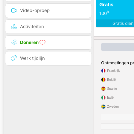
Gratis
Video-oproep
%
100
Gratis die
Activiteiten
Doneren
Werk tijdlijn
Ontmoetingen pe
Frankrijk
België
Spanje
Italië
Zweden