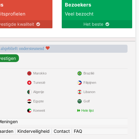
us
Bezoekers
itsprofielen
Veel bezocht
estigde kwaliteit
Het beste
 alsjeblieft ondersteunend
Marokko
Brazilië
Tunesië
Filipijnen
Algerije
Libanon
Egypte
Golf
Koeweit
Hele lijst
Meningen
aarden
|
Kinderveiligheid
|
Contact
|
FAQ