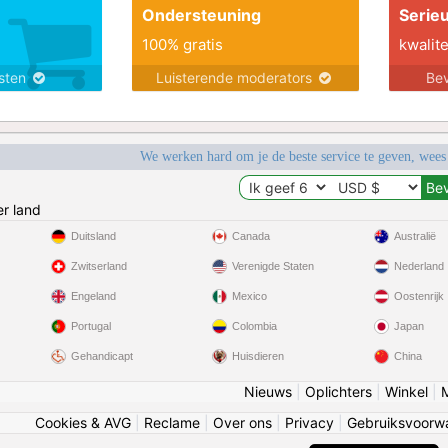
Ondersteuning
Serie
100% gratis
kwalite
nsten
Luisterende moderators
Bev
We werken hard om je de beste service te geven, wees
r land
Duitsland
Canada
Australië
Zwitserland
Verenigde Staten
Nederland
Engeland
Mexico
Oostenrijk
Portugal
Colombia
Japan
Gehandicapt
Huisdieren
China
Nieuws
|
Oplichters
|
Winkel
|
Cookies & AVG
|
Reclame
|
Over ons
|
Privacy
|
Gebruiksvoorw