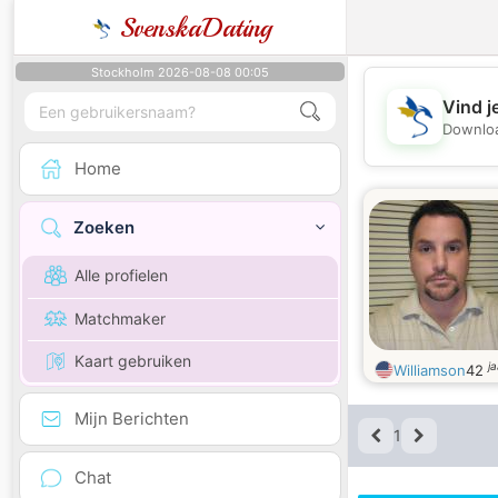
SvenskaDating
Stockholm 2026-08-08 00:05
Vind j
Downloa
Home
Zoeken
Alle profielen
Matchmaker
Kaart gebruiken
j
Williamson
42
Mijn Berichten
1
Chat