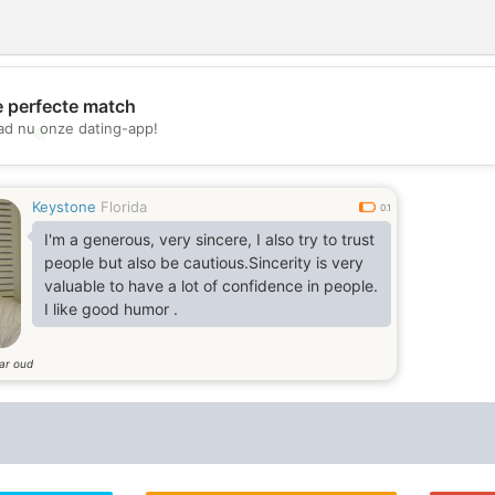
e perfecte match
d nu onze dating-app!
💖
💕
Keystone
Florida
0.1
I'm a generous, very sincere, I also try to trust
people but also be cautious.Sincerity is very
valuable to have a lot of confidence in people.
I like good humor .
aar oud