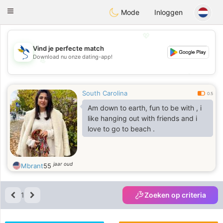
SvenskaDating
Toggle
Mode
Inloggen
navigation
💖
Vind je perfecte match
Download nu onze dating-app!
💖
💕
💕
South Carolina
0.5
Am down to earth, fun to be with , i
like hanging out with friends and i
love to go to beach .
jaar oud
Mbrant
55
1
Zoeken op criteria