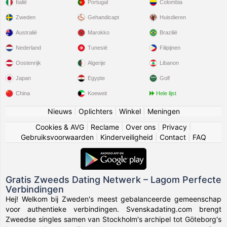
Italië
Portugal
Colombia
Zweden
Gehandicapt
Huisdieren
Australië
Marokko
Brazilië
Nederland
Tunesië
Filipijnen
Oostenrijk
Algerije
Libanon
Japan
Egypte
Golf
China
Koeweit
Hele lijst
Nieuws
|
Oplichters
|
Winkel
|
Meningen
Cookies & AVG
|
Reclame
|
Over ons
|
Privacy
|
Gebruiksvoorwaarden
|
Kinderveiligheid
|
Contact
|
FAQ
Gratis Zweeds Dating Netwerk – Lagom Perfecte
Verbindingen
Hej! Welkom bij Zweden's meest gebalanceerde gemeenschap
voor authentieke verbindingen. Svenskadating.com brengt
Zweedse singles samen van Stockholm's archipel tot Göteborg's