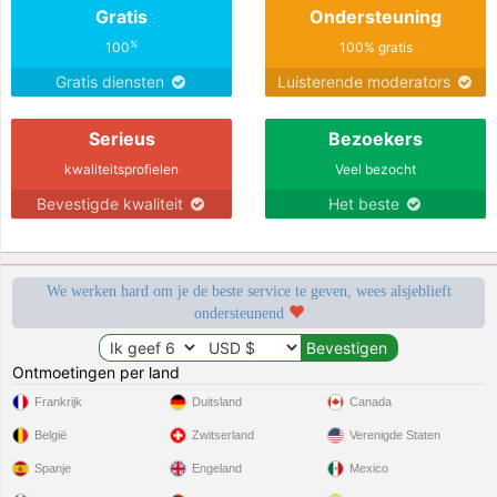
Gratis
Ondersteuning
%
100
100% gratis
Gratis diensten
Luisterende moderators
Serieus
Bezoekers
kwaliteitsprofielen
Veel bezocht
Bevestigde kwaliteit
Het beste
We werken hard om je de beste service te geven, wees alsjeblieft
ondersteunend
Ontmoetingen per land
Frankrijk
Duitsland
Canada
België
Zwitserland
Verenigde Staten
Spanje
Engeland
Mexico