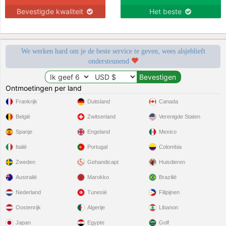
Bevestigde kwaliteit
Het beste
We werken hard om je de beste service te geven, wees alsjeblieft
ondersteunend
Ontmoetingen per land
Frankrijk
Duitsland
Canada
België
Zwitserland
Verenigde Staten
Spanje
Engeland
Mexico
Italië
Portugal
Colombia
Zweden
Gehandicapt
Huisdieren
Australië
Marokko
Brazilië
Nederland
Tunesië
Filipijnen
Oostenrijk
Algerije
Libanon
Japan
Egypte
Golf