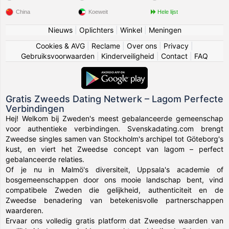
China
Koeweit
Hele lijst
Nieuws
|
Oplichters
|
Winkel
|
Meningen
Cookies & AVG
|
Reclame
|
Over ons
|
Privacy
|
Gebruiksvoorwaarden
|
Kinderveiligheid
|
Contact
|
FAQ
Gratis Zweeds Dating Netwerk – Lagom Perfecte
Verbindingen
Hej! Welkom bij Zweden's meest gebalanceerde gemeenschap
voor authentieke verbindingen. Svenskadating.com brengt
Zweedse singles samen van Stockholm's archipel tot Göteborg's
kust, en viert het Zweedse concept van lagom – perfect
gebalanceerde relaties.
Of je nu in Malmö's diversiteit, Uppsala's academie of
bosgemeenschappen door ons mooie landschap bent, vind
compatibele Zweden die gelijkheid, authenticiteit en de
Zweedse benadering van betekenisvolle partnerschappen
waarderen.
Ervaar ons volledig gratis platform dat Zweedse waarden van