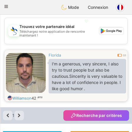
SvenskaDating
Toggle
Mode
Connexion
navigation
💖
Trouvez votre partenaire idéal
Téléchargez notre application de rencontre
💖
maintenant !
💕
💕
Florida
0.1
I'm a generous, very sincere, I also
try to trust people but also be
cautious.Sincerity is very valuable to
have a lot of confidence in people. I
like good humor .
ans
Williamson
42
1
Recherche par critères