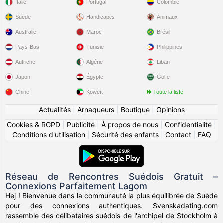
Italie
Portugal
Colombie
Suède
Handicapés
Animaux
Australie
Maroc
Brésil
Pays-Bas
Tunisie
Philippines
Autriche
Algérie
Liban
Japon
Égypte
Golfe
Chine
Koweït
Toute la liste
Actualités
|
Arnaqueurs
|
Boutique
|
Opinions
Cookies & RGPD
|
Publicité
|
À propos de nous
|
Confidentialité
|
Conditions d'utilisation
|
Sécurité des enfants
|
Contact
|
FAQ
Réseau de Rencontres Suédois Gratuit –
Connexions Parfaitement Lagom
Hej ! Bienvenue dans la communauté la plus équilibrée de Suède
pour des connexions authentiques. Svenskadating.com
rassemble des célibataires suédois de l'archipel de Stockholm à