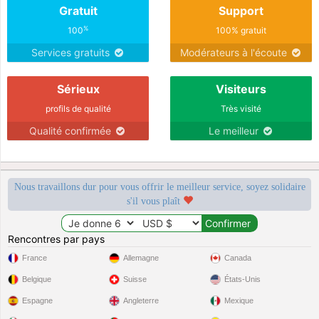
Gratuit
Support
%
100
100% gratuit
Services gratuits
Modérateurs à l'écoute
Sérieux
Visiteurs
profils de qualité
Très visité
Qualité confirmée
Le meilleur
Nous travaillons dur pour vous offrir le meilleur service, soyez solidaire
s'il vous plaît
Rencontres par pays
France
Allemagne
Canada
Belgique
Suisse
États-Unis
Espagne
Angleterre
Mexique