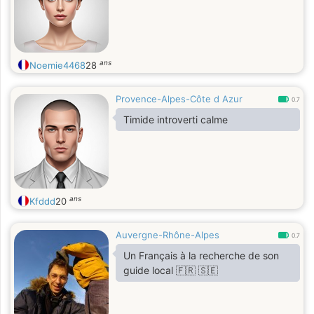
mi temps qui a bientôt 17 ans
passionné dans tout ce que
j'entrepent un chienne et un chat a
bientôt pour
ans
Noemie4468
28
Provence-Alpes-Côte d Azur
0.7
Timide introverti calme
ans
Kfddd
20
Auvergne-Rhône-Alpes
0.7
Un Français à la recherche de son
guide local 🇫🇷 🇸🇪