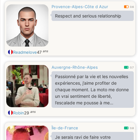
Provence-Alpes-Côte d Azur
0.6
Respect and serious relationship
ans
Readmelove
47
Auvergne-Rhône-Alpes
0.7
Passionné par la vie et les nouvelles
expériences, j’aime profiter de
chaque moment. La moto me donne
un vrai sentiment de liberté,
l’escalade me pousse à me
dépasser, et les jeux en ligne me
ans
Robin
29
permettent de me détendre tout en
relevant des défis. J’adore aussi
Île-de-France
cuisiner — tester de nouvelles
0.8
recettes et partager un bon repas,
Je serais ravi de faire votre