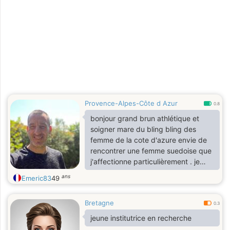
Provence-Alpes-Côte d Azur
0.8
bonjour grand brun athlétique et
soigner mare du bling bling des
femme de la cote d'azure envie de
rencontrer une femme suedoise que
j'affectionne particulièrement . je
suis un homme qui aime la nature et
ans
Emeric83
49
la vie ,aventurier et tres joueur j'ai
toujours éà ans dans ma tête lol . je
Bretagne
vie dans ma maison dans un petit
0.3
village qui a enormément de charme
jeune institutrice en recherche
les adrets de l'esterel avec ma fille a