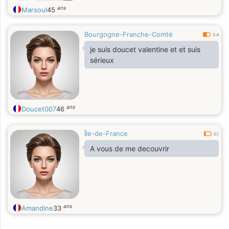
ans
Marsoul
45
Bourgogne-Franche-Comté
0.4
je suis doucet valentine et et suis
sérieux
ans
Doucet007
46
Île-de-France
0.1
A vous de me decouvrir
ans
Amandine
33