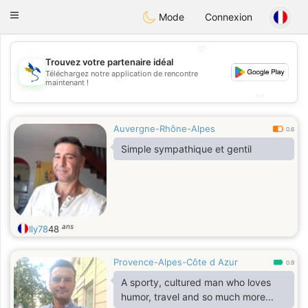
SvenskaDating
Toggle
Mode
Connexion
navigation
💖
Trouvez votre partenaire idéal
💖
Téléchargez notre application de rencontre
maintenant !
💕
💕
Auvergne-Rhône-Alpes
0.6
Simple sympathique et gentil
ans
Ily78
48
Provence-Alpes-Côte d Azur
0.9
A sporty, cultured man who loves
humor, travel and so much more...