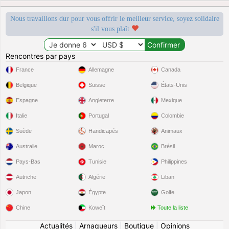
Nous travaillons dur pour vous offrir le meilleur service, soyez solidaire
s'il vous plaît
Rencontres par pays
France
Allemagne
Canada
Belgique
Suisse
États-Unis
Espagne
Angleterre
Mexique
Italie
Portugal
Colombie
Suède
Handicapés
Animaux
Australie
Maroc
Brésil
Pays-Bas
Tunisie
Philippines
Autriche
Algérie
Liban
Japon
Égypte
Golfe
Chine
Koweït
Toute la liste
Actualités
|
Arnaqueurs
|
Boutique
|
Opinions