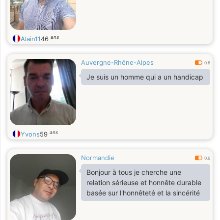
ans
Alain11
46
Auvergne-Rhône-Alpes
0.6
Je suis un homme qui a un handicap
ans
Yvons
59
Normandie
0.6
Bonjour à tous je cherche une
relation sérieuse et honnête durable
basée sur l'honnêteté et la sincérité