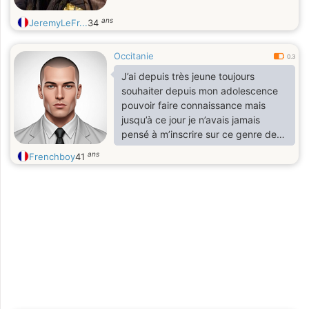
ans
JeremyLeFr...
34
Occitanie
0.3
J’ai depuis très jeune toujours
souhaiter depuis mon adolescence
pouvoir faire connaissance mais
jusqu’à ce jour je n’avais jamais
pensé à m’inscrire sur ce genre de
site de rencontre. Si cela porte ses
ans
Frenchboy
41
fruits je remercierai chatgpt pour
m’avoir recommandé ce site 🥰 Since
I was very young, I have always
wanted to get to know each other
since my adolescence but until
today I had never thought of
registering on this kind of dating
site. If it bears fruit I will thank
chatgpt for recommending thi