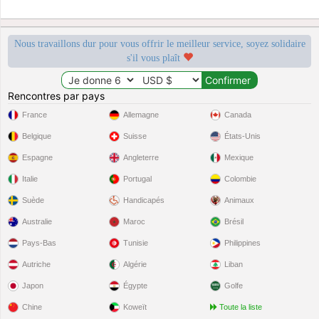
Nous travaillons dur pour vous offrir le meilleur service, soyez solidaire
s'il vous plaît
Rencontres par pays
France
Allemagne
Canada
Belgique
Suisse
États-Unis
Espagne
Angleterre
Mexique
Italie
Portugal
Colombie
Suède
Handicapés
Animaux
Australie
Maroc
Brésil
Pays-Bas
Tunisie
Philippines
Autriche
Algérie
Liban
Japon
Égypte
Golfe
Chine
Koweït
Toute la liste