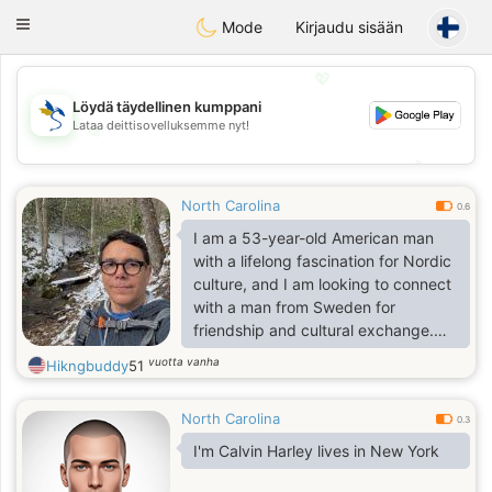
SvenskaDating
Toggle
Mode
Kirjaudu sisään
navigation
💖
Löydä täydellinen kumppani
Lataa deittisovelluksemme nyt!
💖
💕
💕
North Carolina
0.6
I am a 53-year-old American man
with a lifelong fascination for Nordic
culture, and I am looking to connect
with a man from Sweden for
friendship and cultural exchange.
Ideally, you are also 53 or older—
vuotta vanha
Hikngbuddy
51
retired is great, but certainly not a
requirement.
North Carolina
0.3
I'm Calvin Harley lives in New York