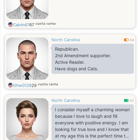
vuotta vanha
Calvin67
67
North Carolina
0.4
Republican.
2nd Amendment supporter.
Active Reader.
Have dogs and Cats.
vuotta vanha
Ghw0128
29
North Carolina
0.7
I consider myself a charming woman
because I love to laugh and fill
everyone with positive energy. I am
looking for true love and I know that
at my age this is the perfect time to