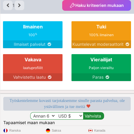
1
Haku kriteerien mukaan
Ilmainen
Tuki
%
100
100% ilmainen
Ilmaiset palvelut
Kuuntelevat moderaattorit
Vakava
Vierailijat
laatuprofiilit
Paljon vierailtu
Vahvistettu laatu
Paras
Työskentelemme kovasti tarjotaksemme sinulle parasta palvelua, ole
ystävällinen ja tue meitä
Tapaamiset maan mukaan
Ranska
Saksa
Kanada