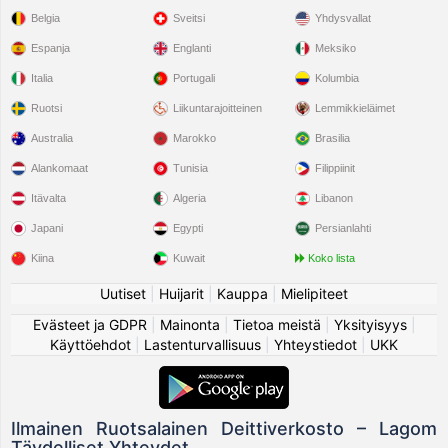
Belgia
Sveitsi
Yhdysvallat
Espanja
Englanti
Meksiko
Italia
Portugali
Kolumbia
Ruotsi
Liikuntarajoitteinen
Lemmikkieläimet
Australia
Marokko
Brasilia
Alankomaat
Tunisia
Filippiinit
Itävalta
Algeria
Libanon
Japani
Egypti
Persianlahti
Kiina
Kuwait
Koko lista
Uutiset
|
Huijarit
|
Kauppa
|
Mielipiteet
Evästeet ja GDPR
|
Mainonta
|
Tietoa meistä
|
Yksityisyys
|
Käyttöehdot
|
Lastenturvallisuus
|
Yhteystiedot
|
UKK
Ilmainen Ruotsalainen Deittiverkosto – Lagom
Täydelliset Yhteydet