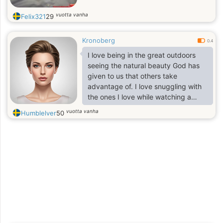
vuotta vanha
Felix321
29
Kronoberg
0.4
I love being in the great outdoors
seeing the natural beauty God has
given to us that others take
advantage of. I love snuggling with
the ones I love while watching a
movie. I enjoy meeting others &
vuotta vanha
Humblelver
50
making a difference in the lives of
those around me. I recently found
out that some special people in my
life really look up to me & the feeling
of that is AMAZING!