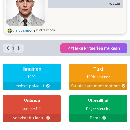
متبادلة
vuotta vanha
2017karim
43
1
Haku kriteerien mukaan
Ilmainen
Tuki
%
100
100% ilmainen
Ilmaiset palvelut
Kuuntelevat moderaattorit
Vakava
Vierailijat
laatuprofiilit
Paljon vierailtu
Vahvistettu laatu
Paras