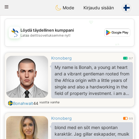
SvenskaDating
Toggle
Mode
Kirjaudu sisään
navigation
💖
Löydä täydellinen kumppani
💖
Lataa deittisovelluksemme nyt!
💕
💕
Kronoberg
0.7
My name is Bonah, a young at heart
and a vibrant gentleman rooted from
the Africa origin with a little years of
single and also a hardworking in the
field of property investment. i am a
light in the room whenever i settled
vuotta vanha
Bonahwalt
44
in and i like to bring joy to the hearts
that are down and needs love as it's
Kronoberg
said that love is the key that opens
0.5
the door on everyone's heart. let's
blond med en söt men spontan
find this together since we have is
karaktär. Jag gillar eskapader, musik
now to make the changes we have