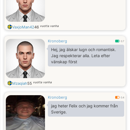
vuotta vanha
VaxjoMan42
46
Kronoberg
0.7
Hej, jag älskar lugn och romantisk.
Jag respekterar alla. Leta efter
vänskap först
vuotta vanha
Mzaqiah
55
Kronoberg
0.4
jag heter Felix och jag kommer från
Sverige.