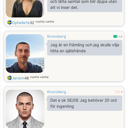
och lätta samtal som blir djupa utan
always been dreaming of.
att vi inser det.
vuotta vanha
Ophelie1e
32
Kronoberg
0.8
Jag är en främling och jag skulle vilja
hitta en själsfrände
vuotta vanha
Jardon
48
Kronoberg
0
Det e ok SE/DE Jag behöver 20 ord
för ingenting