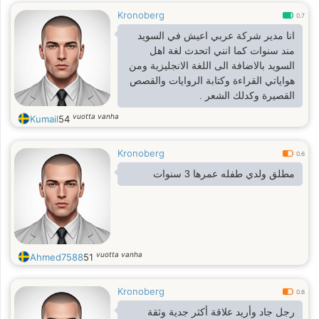
Kronoberg
0.7
انا مدير شركة عربي اعيش في السويد
مند سنوات كما انني اتحدث لغة اهل
السويد بالاضافة الى اللغة الانجليزية ومن
هواياتي القراءة وكتابة الروايات والقصص
القصيرة وكدلك الشعر .
vuotta vanha
Kumail
54
Kronoberg
0.6
مطلق ولدي طفله عمرها 3 سنوات
vuotta vanha
Ahmed7588
51
Kronoberg
0.6
رجل جاد وأريد علاقة أكثر جدية وثقة