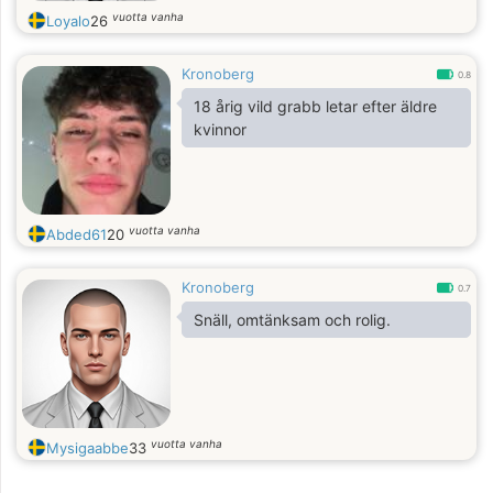
vuotta vanha
Loyalo
26
Kronoberg
0.8
18 årig vild grabb letar efter äldre
kvinnor
vuotta vanha
Abded61
20
Kronoberg
0.7
Snäll, omtänksam och rolig.
vuotta vanha
Mysigaabbe
33