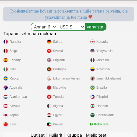
Työskentelemme kovasti tarjotaksemme sinulle parasta palvelua, ole
ystävällinen ja tue meitä
Tapaamiset maan mukaan
Ranska
Saksa
Kanada
Belgia
Sveitsi
Yhdysvallat
Espanja
Englanti
Meksiko
Italia
Portugali
Kolumbia
Ruotsi
Liikuntarajoitteinen
Lemmikkieläimet
Australia
Marokko
Brasilia
Alankomaat
Tunisia
Filippiinit
Itävalta
Algeria
Libanon
Japani
Egypti
Persianlahti
Kiina
Kuwait
Koko lista
Uutiset
|
Huijarit
|
Kauppa
|
Mielipiteet