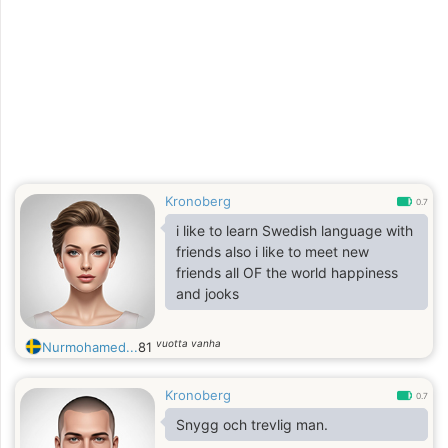
Kronoberg
0.7
i like to learn Swedish language with
friends also i like to meet new
friends all OF the world happiness
and jooks
vuotta vanha
Nurmohamed...
81
Kronoberg
0.7
Snygg och trevlig man.