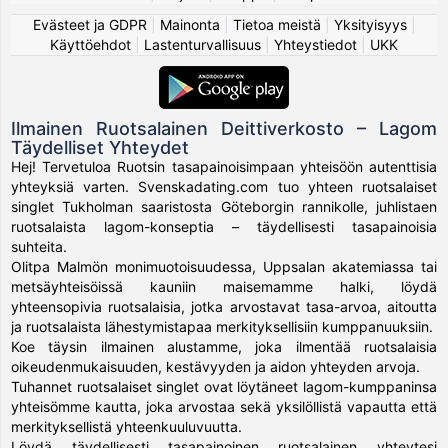
Evästeet ja GDPR
|
Mainonta
|
Tietoa meistä
|
Yksityisyys
|
Käyttöehdot
|
Lastenturvallisuus
|
Yhteystiedot
|
UKK
Ilmainen Ruotsalainen Deittiverkosto – Lagom
Täydelliset Yhteydet
Hej! Tervetuloa Ruotsin tasapainoisimpaan yhteisöön autenttisia
yhteyksiä varten. Svenskadating.com tuo yhteen ruotsalaiset
singlet Tukholman saaristosta Göteborgin rannikolle, juhlistaen
ruotsalaista lagom-konseptia – täydellisesti tasapainoisia
suhteita.
Olitpa Malmön monimuotoisuudessa, Uppsalan akatemiassa tai
metsäyhteisöissä kauniin maisemamme halki, löydä
yhteensopivia ruotsalaisia, jotka arvostavat tasa-arvoa, aitoutta
ja ruotsalaista lähestymistapaa merkityksellisiin kumppanuuksiin.
Koe täysin ilmainen alustamme, joka ilmentää ruotsalaisia
oikeudenmukaisuuden, kestävyyden ja aidon yhteyden arvoja.
Tuhannet ruotsalaiset singlet ovat löytäneet lagom-kumppaninsa
yhteisömme kautta, joka arvostaa sekä yksilöllistä vapautta että
merkityksellistä yhteenkuuluvuutta.
Löydä täydellisesti tasapainoinen ruotsalainen yhteytesi