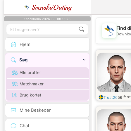
SvenskaDating
Stockholm 2026-08-08 15:23
Find d
Downloa
Hjem
Søg
Alle profiler
Matchmaker
Brug kortet
år g
Trust26
56
Mine Beskeder
Chat