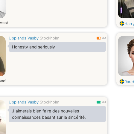
ammel
Harr
Upplands Vasby
Stockholm
0.6
Honesty and seriously
mmel
Rare
Upplands Vasby
Stockholm
0.8
J aimerais bien faire des nouvelles
connaissances basant sur la sincérité.