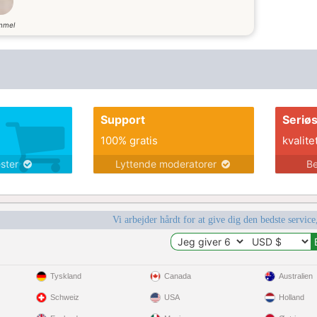
mmel
Support
Seriø
100% gratis
kvalite
ester
Lyttende moderatorer
Be
Vi arbejder hårdt for at give dig den bedste service
Tyskland
Canada
Australien
Schweiz
USA
Holland