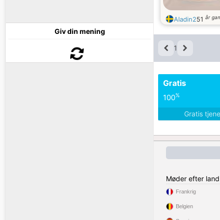
år ga
Aladin2
51
Giv din mening
1
Gratis
%
100
Gratis tjen
Møder efter land
Frankrig
Belgien