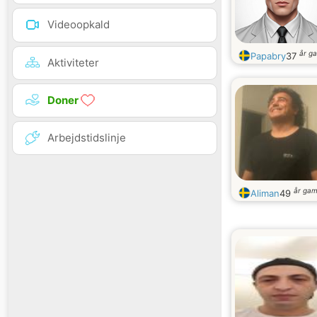
Videoopkald
år g
Papabry
37
Aktiviteter
Doner
Arbejdstidslinje
år ga
Aliman
49