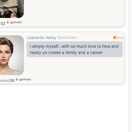
år gammel
y
32
Upplands Vasby
Stockholm
0.3
i simply myself...with so much love to hive and
ready yo create a family and a career
år gammel
breed
36