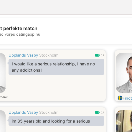
it perfekte match
💖
d vores datingapp nu!
💕
Upplands Vasby
Stockholm
0.7
I would like a serious relationship, I have no
any addictions !
ammel
Fino
Upplands Vasby
Stockholm
0.7
im 35 years old and looking for a serious