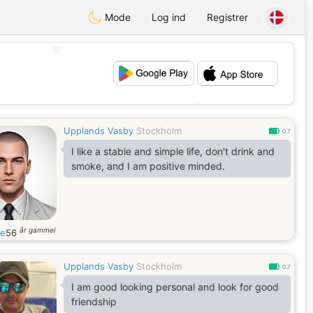
Mode
Log ind
Registrer
💖
💕
Upplands Vasby
Stockholm
0.7
I like a stable and simple life, don't drink and
smoke, and I am positive minded.
år gammel
te
56
Upplands Vasby
Stockholm
0.7
I am good looking personal and look for good
friendship