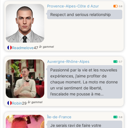
Provence-Alpes-Côte d Azur
0.6
Respect and serious relationship
år gammel
Readmelove
47
Auvergne-Rhône-Alpes
0.7
Passionné par la vie et les nouvelles
expériences, j’aime profiter de
chaque moment. La moto me donne
un vrai sentiment de liberté,
l’escalade me pousse à me
dépasser, et les jeux en ligne me
år gammel
Robin
29
permettent de me détendre tout en
relevant des défis. J’adore aussi
Île-de-France
cuisiner — tester de nouvelles
0.8
recettes et partager un bon repas,
Je serais ravi de faire votre