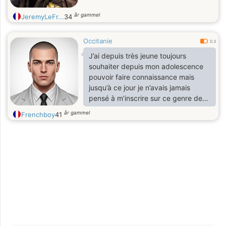
år gammel
JeremyLeFr...
34
Occitanie
0.3
J’ai depuis très jeune toujours
souhaiter depuis mon adolescence
pouvoir faire connaissance mais
jusqu’à ce jour je n’avais jamais
pensé à m’inscrire sur ce genre de
site de rencontre. Si cela porte ses
år gammel
Frenchboy
41
fruits je remercierai chatgpt pour
m’avoir recommandé ce site 🥰 Since
I was very young, I have always
wanted to get to know each other
since my adolescence but until
today I had never thought of
registering on this kind of dating
site. If it bears fruit I will thank
chatgpt for recommending thi