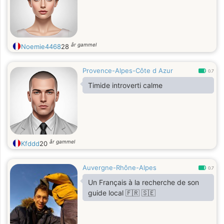
mi temps qui a bientôt 17 ans
passionné dans tout ce que
j'entrepent un chienne et un chat a
bientôt pour
år gammel
Noemie4468
28
Provence-Alpes-Côte d Azur
0.7
Timide introverti calme
år gammel
Kfddd
20
Auvergne-Rhône-Alpes
0.7
Un Français à la recherche de son
guide local 🇫🇷 🇸🇪