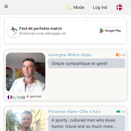
SvenskaDating
Toggle
Mode
Log ind
navigation
💖
Find dit perfekte match
💖
Download vores datingapp nu!
💕
💕
Auvergne-Rhône-Alpes
0.6
Simple sympathique et gentil
år gammel
Ily78
48
Provence-Alpes-Côte d Azur
0.9
A sporty, cultured man who loves
humor, travel and so much more...