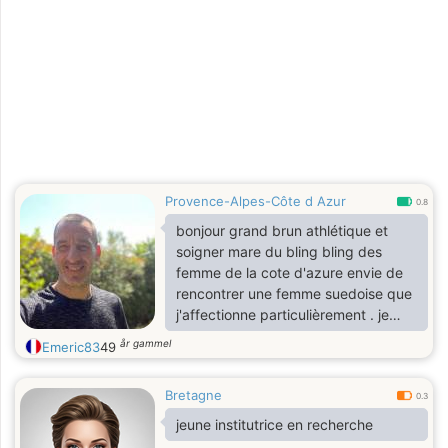
Provence-Alpes-Côte d Azur
0.8
bonjour grand brun athlétique et
soigner mare du bling bling des
femme de la cote d'azure envie de
rencontrer une femme suedoise que
j'affectionne particulièrement . je
suis un homme qui aime la nature et
år gammel
Emeric83
49
la vie ,aventurier et tres joueur j'ai
toujours éà ans dans ma tête lol . je
Bretagne
vie dans ma maison dans un petit
0.3
village qui a enormément de charme
jeune institutrice en recherche
les adrets de l'esterel avec ma fille a