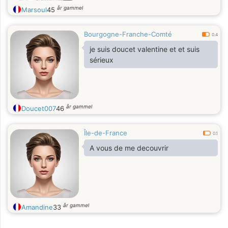
år gammel
Marsoul
45
Bourgogne-Franche-Comté
0.4
je suis doucet valentine et et suis
sérieux
år gammel
Doucet007
46
Île-de-France
0.1
A vous de me decouvrir
år gammel
Amandine
33