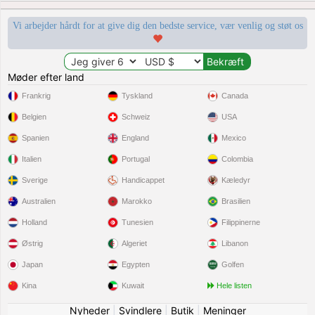
Vi arbejder hårdt for at give dig den bedste service, vær venlig og støt os
Møder efter land
Frankrig
Tyskland
Canada
Belgien
Schweiz
USA
Spanien
England
Mexico
Italien
Portugal
Colombia
Sverige
Handicappet
Kæledyr
Australien
Marokko
Brasilien
Holland
Tunesien
Filippinerne
Østrig
Algeriet
Libanon
Japan
Egypten
Golfen
Kina
Kuwait
Hele listen
Nyheder
|
Svindlere
|
Butik
|
Meninger