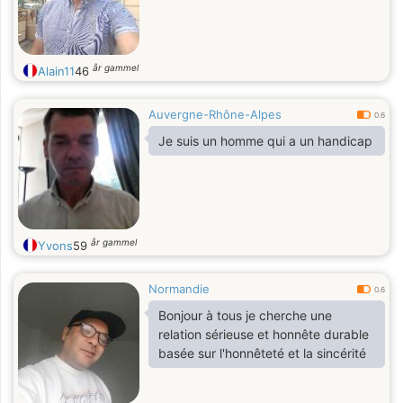
år gammel
Alain11
46
Auvergne-Rhône-Alpes
0.6
Je suis un homme qui a un handicap
år gammel
Yvons
59
Normandie
0.6
Bonjour à tous je cherche une
relation sérieuse et honnête durable
basée sur l'honnêteté et la sincérité