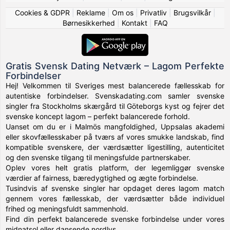
Cookies & GDPR
|
Reklame
|
Om os
|
Privatliv
|
Brugsvilkår
|
Børnesikkerhed
|
Kontakt
|
FAQ
Gratis Svensk Dating Netværk – Lagom Perfekte
Forbindelser
Hej! Velkommen til Sveriges mest balancerede fællesskab for
autentiske forbindelser. Svenskadating.com samler svenske
singler fra Stockholms skærgård til Göteborgs kyst og fejrer det
svenske koncept lagom – perfekt balancerede forhold.
Uanset om du er i Malmös mangfoldighed, Uppsalas akademi
eller skovfællesskaber på tværs af vores smukke landskab, find
kompatible svenskere, der værdsætter ligestilling, autenticitet
og den svenske tilgang til meningsfulde partnerskaber.
Oplev vores helt gratis platform, der legemliggør svenske
værdier af fairness, bæredygtighed og ægte forbindelse.
Tusindvis af svenske singler har opdaget deres lagom match
gennem vores fællesskab, der værdsætter både individuel
frihed og meningsfuldt sammenhold.
Find din perfekt balancerede svenske forbindelse under vores
midnatsol eller dansende nordlys.